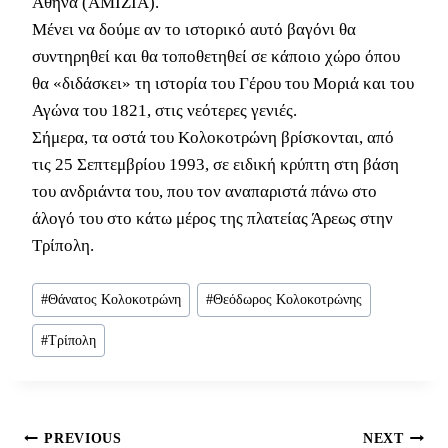
Αθήνα (ΑΜΙΖΙΑ).
Μένει να δούμε αν το ιστορικό αυτό βαγόνι θα
συντηρηθεί και θα τοποθετηθεί σε κάποιο χώρο όπου
θα «διδάσκει» τη ιστορία του Γέρου του Μοριά και του
Αγώνα του 1821, στις νεότερες γενιές.
Σήμερα, τα οστά του Κολοκοτρώνη βρίσκονται, από
τις 25 Σεπτεμβρίου 1993, σε ειδική κρύπτη στη βάση
του ανδριάντα του, που τον αναπαριστά πάνω στο
άλογό του στο κάτω μέρος της πλατείας Άρεως στην
Τρίπολη.
Post
#
Θάνατος Κολοκοτρώνη
#
Θεόδωρος Κολοκοτρώνης
Tags:
#
Τρίπολη
Πλοήγηση
PREVIOUS
NEXT