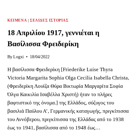
ΚΕΊΜΕΝΑ
|
ΣΕΛΊΔΕΣ ΙΣΤΟΡΊΑΣ
18 Απριλίου 1917, γεννιέται η
Βασίλισσα Φρειδερίκη
By
Logxi
18/04/2022
Η βασίλισσα Φρειδερίκη [Friederike Luise Thyra
Victoria Margarita Sophia Olga Cecilia Isabella Christa,
(Φρειδερίκη Λουίζα Θύρα Βικτωρία Μαργαρίτα Σοφία
Όλγα Καικιλία Ισαβέλλα Χριστή) ήταν το πλήρες
βαφτιστικό της όνομα.] της Ελλάδoς, σύζυγος του
βασιλιά Παύλου Α’, Γερμανικής καταγωγής, πριγκίπισσα
του Αννόβερου, πριγκίπισσα της Ελλάδας από το 1938
έως το 1941, βασίλισσα από το 1948 έως…