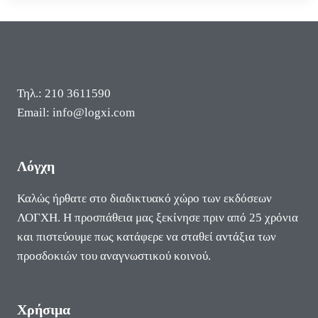
ΕΠΑΝΑΣΤΑΤΗΜΈΝΟΙ
ΈΛΛΗΝΕΣ
ΠΟΛΙΟΡΚΟΎΝ
3500
ΤΟΎΡΚΟΥΣ
ΠΟΥ
Τηλ.: 210 3611590
ΈΧΟΥΝ
Email: info@logxi.com
ΔΡΑΠΕΤΕΎΣΕΙ
ΑΠΌ
ΤΗΝ
ΚΌΡΙΝΘΟ
Λόγχη
Καλώς ήρθατε στο διαδικτυακό χώρο των εκδόσεων
ΛΟΓΧΗ. Η προσπάθεια μας ξεκίνησε πριν από 25 χρόνια
και πιστεύουμε πως κατάφερε να σταθεί αντάξια των
προσδοκιών του αναγνωστικού κοινού.
Χρήσιμα