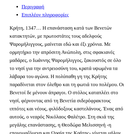
Περιγραφή
ποσότητα
Επιπλέον πληροφορίες
Κρήτη, 1347… Η επανάσταση κατά των Βενετών
κατακτητών, με πρωτοστάτες τους αδελφούς
Ψαρομήλιγγους, μαίνεται εδώ και έξι χρόνια. Με
ορμητήριο την απρόσιτη Ανώπολη, στις σφακιανές
μαδάρες, ο Ιωάννης Ψαρομήλιγγος, ξακουστός σε όλο
το νησί για την αντρειοσύνη του, κρατά υψωμένα τα
λάβαρα του αγώνα. Η πολύπαθη γη της Κρήτης
παραδίνεται στον όλεθρο και τη φωτιά του πολέμου. Οι
Βενετοί δε μένουν άπραγοι. Ο στόλος καταπλέει στο
νησί, φέρνοντας από τη Βενετία σιδερόφρακτους
ιππότες και νέους, φιλόδοξους καστελάνους. Ένας από
αυτούς, ο νεαρός Νικόλαος Φαλέτρο. Στη σκιά της
μεγάλης επανάστασης, η Θεοδώρα Μελισσηνή -η
επονομαζόμενη και Ωραία της Κρήτης- γίνεται μήλον