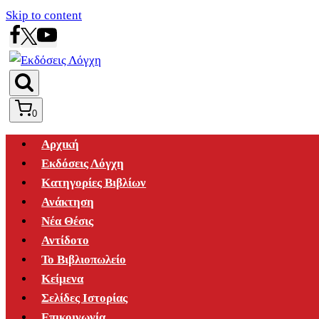
Skip to content
0
Αρχική
Εκδόσεις Λόγχη
Κατηγορίες Βιβλίων
Ανάκτηση
Νέα Θέσις
Αντίδοτο
Το Βιβλιοπωλείο
Κείμενα
Σελίδες Ιστορίας
Επικοινωνία