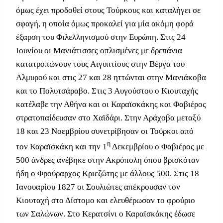
όμως έχει προδοθεί στους Τούρκους και καταλήγει σε
σφαγή, η οποία όμως προκαλεί για μία ακόμη φορά
έξαρση του Φιλελληνισμού στην Ευρώπη. Στις 24
Ιουνίου οι Μανιάτισσες οπλισμένες με δρεπάνια
κατατροπώνουν τους Αιγυπτίους στην Βέργα του
Αλμυρού και στις 27 και 28 ηττώνται στην Μανιάκοβα
και το Πολυτσάραβο. Στις 3 Αυγούστου ο Κιουταχής
κατέλαβε την Αθήνα και οι Καραϊσκάκης και Φαβιέρος
στρατοπαίδευσαν στο Χαϊδάρι. Στην Αράχοβα μεταξύ
18 και 23 Νοεμβρίου συνετρίβησαν οι Τούρκοι από
η
τον Καραϊσκάκη και την 1
Δεκεμβρίου ο Φαβιέρος με
500 άνδρες ανέβηκε στην Ακρόπολη όπου βρισκόταν
ήδη ο Φρούραρχος Κριεζώτης με άλλους 500. Στις 18
Ιανουαρίου 1827 οι Σουλιώτες απέκρουσαν τον
Κιουταχή στο Δίστομο και ελευθέρωσαν το φρούριο
των Σαλώνων. Στο Κερατσίνι ο Καραϊσκάκης έδωσε