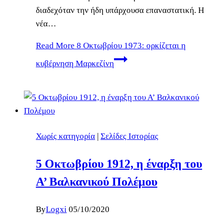
διαδεχόταν την ήδη υπάρχουσα επαναστατική. Η
νέα…
Read More
8 Οκτωβρίου 1973: ορκίζεται η
κυβέρνηση Μαρκεζίνη
Χωρίς κατηγορία
|
Σελίδες Ιστορίας
5 Οκτωβρίου 1912, η έναρξη του
Α’ Βαλκανικού Πολέμου
By
Logxi
05/10/2020