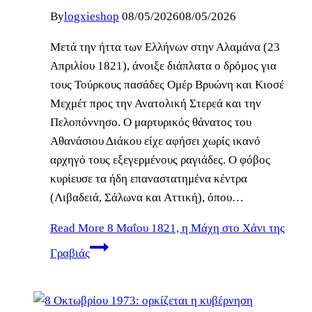
By
logxieshop
08/05/2026
08/05/2026
Μετά την ήττα των Ελλήνων στην Αλαμάνα (23
Απριλίου 1821), άνοιξε διάπλατα ο δρόμος για
τους Τούρκους πασάδες Ομέρ Βρυώνη και Κιοσέ
Μεχμέτ προς την Ανατολική Στερεά και την
Πελοπόννησο. Ο μαρτυρικός θάνατος του
Αθανάσιου Διάκου είχε αφήσει χωρίς ικανό
αρχηγό τους εξεγερμένους ραγιάδες. Ο φόβος
κυρίευσε τα ήδη επαναστατημένα κέντρα
(Λιβαδειά, Σάλωνα και Αττική), όπου…
Read More
8 Μαΐου 1821, η Μάχη στο Χάνι της
Γραβιάς