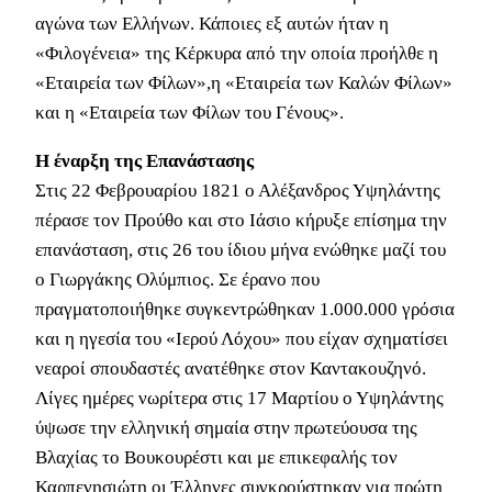
αγώνα των Ελλήνων. Κάποιες εξ αυτών ήταν η
«Φιλογένεια» της Κέρκυρα από την οποία προήλθε η
«Εταιρεία των Φίλων»,η «Εταιρεία των Καλών Φίλων»
και η «Εταιρεία των Φίλων του Γένους».
Η έ
ναρξη της Επανάστασης
Στις 22 Φεβρουαρίου 1821 ο Αλέξανδρος Υψηλάντης
πέρασε τον Προύθο και στο Ιάσιο κήρυξε επίσημα την
επανάσταση, στις 26 του ίδιου μήνα ενώθηκε μαζί του
ο Γιωργάκης Ολύμπιος. Σε έρανο που
πραγματοποιήθηκε συγκεντρώθηκαν 1.000.000 γρόσια
και η ηγεσία του «Ιερού Λόχου» που είχαν σχηματίσει
νεαροί σπουδαστές ανατέθηκε στον Καντακουζηνό.
Λίγες ημέρες νωρίτερα στις 17 Μαρτίου ο Υψηλάντης
ύψωσε την ελληνική σημαία στην πρωτεύουσα της
Βλαχίας το Βουκουρέστι και με επικεφαλής τον
Καρπενησιώτη οι Έλληνες συγκρούστηκαν για πρώτη