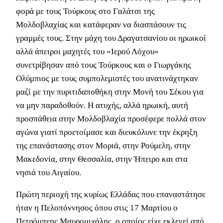
φορά με τους Τούρκους στο Γαλάτσι της
Μολδοβλαχίας και κατάφεραν να διασπάσουν τις
γραμμές τους. Στην μάχη του Δραγατσανίου οι ηρωικοί
αλλά άπειροι μαχητές του «Ιερού Λόχου»
συνετρίβησαν από τους Τούρκους και ο Γιωργάκης
Ολύμπιος με τους συμπολεμιστές του ανατινάχτηκαν
μαζί με την πυριτιδαποθήκη στην Μονή του Σέκου για
να μην παραδοθούν. Η ατυχής, αλλά ηρωική, αυτή
προσπάθεια στην Μολδοβλαχία προσέφερε πολλά στον
αγώνα γιατί προετοίμασε και διευκόλυνε την έκρηξη
της επανάστασης στον Μοριά, στην Ρούμελη, στην
Μακεδονία, στην Θεσσαλία, στην Ήπειρο και στα
νησιά του Αιγαίου.
Πρώτη περιοχή της κυρίως Ελλάδας που επαναστάτησε
ήταν η Πελοπόννησος όπου στις 17 Μαρτίου ο
Πετρόμπεης Μαυρομιχάλης, ο οποίος είχε εκλεγεί από