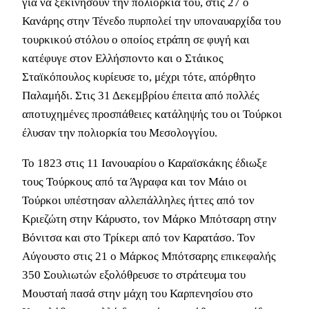
για να ξεκινήσουν την πολιορκία του, στις 27 ο
Κανάρης στην Τένεδο πυρπολεί την υποναυαρχίδα του
τουρκικού στόλου ο οποίος ετράπη σε φυγή και
κατέφυγε στον Ελλήσποντο και ο Στάικος
Σταϊκόπουλος κυρίευσε το, μέχρι τότε, απόρθητο
Παλαμήδι. Στις 31 Δεκεμβρίου έπειτα από πολλές
αποτυχημένες προσπάθειες κατάληψής του οι Τούρκοι
έλυσαν την πολιορκία του Μεσολογγίου.
Το 1823 στις 11 Ιανουαρίου ο Καραϊσκάκης έδιωξε
τους Τούρκους από τα Άγραφα και τον Μάιο οι
Τούρκοι υπέστησαν αλλεπάλληλες ήττες από τον
Κριεζώτη στην Κάρυστο, τον Μάρκο Μπότσαρη στην
Βόνιτσα και στο Τρίκερι από τον Καρατάσο. Τον
Αύγουστο στις 21 ο Μάρκος Μπότσαρης επικεφαλής
350 Σουλιωτών εξολόθρευσε το στράτευμα του
Μουσταή πασά στην μάχη του Καρπενησίου στο