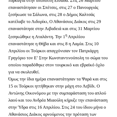
πυρκαγιά στην υπόλοιπη Ελλάδα. Στις 26 Μαρτίου
επαναστάτησαν οι Σπέτσες, στις 27 ο Πανουργιάς
ξεσήκωσε τα Σάλωνα, στις 28 ο Δήμος Καλτσάς
κατέλαβε το Λιδορίκι, Ο Αθανάσιος Διάκος στις 29
επαναστάτησε στην Λιβαδειά και στις 31 Μαρτίου
η
ξεσηκώθηκε η Αταλάντη. Την 1
Απριλίου
επαναστάτησε η Θήβα και στις 8 η Λαμία. Στις 10
Απριλίου οι Τούρκοι απαγχόνισαν τον Πατριάρχη
Γρηγόριο τον Ε’ Στην Κωνσταντινούπολη το σώμα του
οποίου παραδόθηκε στον τουρκικό και εβραϊκό όχλο
για να σκυλευθεί.
Όμως την ίδια ημέρα επαναστάτησαν τα Ψαρά και στις
15 οι Τούρκοι ηττήθηκαν στην μάχη στο Λεβίδι. Ο
Αντώνης Οικονόμου με την συμπαράσταση του απλού
λαού και του Ανδρέα Μιαούλη κήρυξε την επανάσταση
στην Ύδρα στις 16 Απριλίου. Στις 24 του ίδιου μήνα ο
Αθανάσιος Διάκος αρνούμενος την πρόταση των