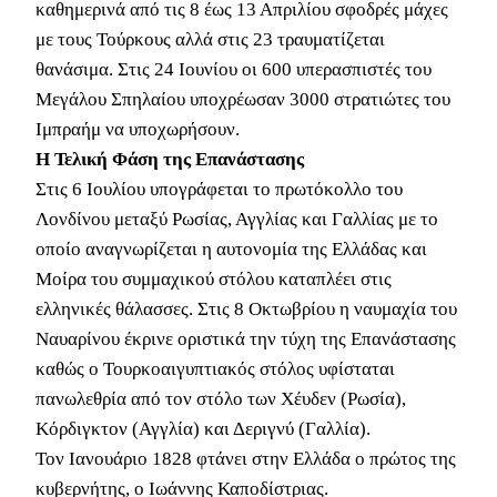
καθημερινά από τις 8 έως 13 Απριλίου σφοδρές μάχες
με τους Τούρκους αλλά στις 23 τραυματίζεται
θανάσιμα. Στις 24 Ιουνίου οι 600 υπερασπιστές του
Μεγάλου Σπηλαίου υποχρέωσαν 3000 στρατιώτες του
Ιμπραήμ να υποχωρήσουν.
Η Τελική Φάση της Επανάστασης
Στις 6 Ιουλίου υπογράφεται το πρωτόκολλο του
Λονδίνου μεταξύ Ρωσίας, Αγγλίας και Γαλλίας με το
οποίο αναγνωρίζεται η αυτονομία της Ελλάδας και
Μοίρα του συμμαχικού στόλου καταπλέει στις
ελληνικές θάλασσες. Στις 8 Οκτωβρίου η ναυμαχία του
Ναυαρίνου έκρινε οριστικά την τύχη της Επανάστασης
καθώς ο Τουρκοαιγυπτιακός στόλος υφίσταται
πανωλεθρία από τον στόλο των Χέυδεν (Ρωσία),
Κόρδιγκτον (Αγγλία) και Δεριγνύ (Γαλλία).
Τον Ιανουάριο 1828 φτάνει στην Ελλάδα ο πρώτος της
κυβερνήτης, ο Ιωάννης Καποδίστριας.