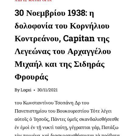
30 Νοεμβρίου 1938: η
δολοφονία του Κορνήλιου
Κοντρεάνου, Capitan της
Λεγεώνας του Αρχαγγέλου
Μιχαήλ και της Σιδηράς
Φρουράς
By
Logxi
30/11/2021
του Κωνσταντίνου Τσοπάνη Δρ του
Πανεπιστημίου του Βουκουρεστίου Τότε λέγει
αὐτοῖς ὁ Ἰησοῦς, Πάντες ὑμεῖς σκανδαλισθήσεσθε
ἐν ἐμοὶ ἐν τῇ νυκτὶ ταύτῃ, γέγραπται γάρ, Πατάξω
τὸν ποιμένα, καὶ διασκορπισθήσονται τὰ πρόβατα