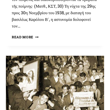
τῆς ποίμνης· (Ματθ., ΚΣΤ, 30) Τη νύχτα της 29ης
προς 30η Νοεμβρίου του 1938, με διαταγή του
βασιλέως Καρόλου Β΄, η αστυνομία δολοφονεί
τον…
30
READ MORE
ΝΟΕΜΒΡΊΟΥ
1938:
Η
ΔΟΛΟΦΟΝΊΑ
ΤΟΥ
ΚΟΡΝΉΛΙΟΥ
ΚΟΝΤΡΕΆΝΟΥ,
CAPITAN
ΤΗΣ
ΛΕΓΕΏΝΑΣ
ΤΟΥ
ΑΡΧΑΓΓΈΛΟΥ
ΜΙΧΑΉΛ
ΚΑΙ