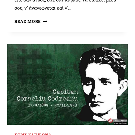
σου, ν’ ἀνανεώνεται καὶ ν’…
Η
READ MORE
ΙΣΧΎΣ
ΤΗΣ
ΡΊΖΑΣ
ΧΩΡΊΣ ΚΑΤΗΓΟΡΊΑ