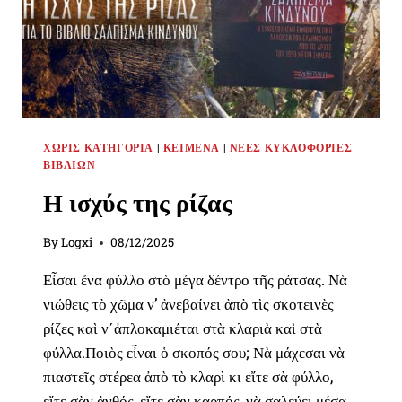
ΧΩΡΊΣ ΚΑΤΗΓΟΡΊΑ
|
ΚΕΊΜΕΝΑ
|
ΝΈΕΣ ΚΥΚΛΟΦΟΡΊΕΣ
ΒΙΒΛΊΩΝ
Η ισχύς της ρίζας
By
Logxi
08/12/2025
Εἶσαι ἕνα φύλλο στὸ μέγα δέντρο τῆς ράτσας. Νὰ
νιώθεις τὸ χῶμα ν’ ἀνεβαίνει ἀπὸ τὶς σκοτεινὲς
ρίζες καὶ ν΄ἀπλοκαμιέται στὰ κλαριὰ καὶ στὰ
φύλλα.Ποιὸς εἶναι ὁ σκοπός σου; Νὰ μάχεσαι νὰ
πιαστεῖς στέρεα ἀπὸ τὸ κλαρὶ κι εἴτε σὰ φύλλο,
εἴτε σὰν ἀνθός, εἴτε σὰν καρπός, νὰ σαλεύει μέσα