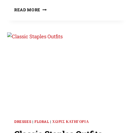
TOP
READ MORE
10
BENEFITS
OF
ONLINE
SHOPPING
DRESSES
|
FLORAL
|
ΧΩΡΊΣ ΚΑΤΗΓΟΡΊΑ