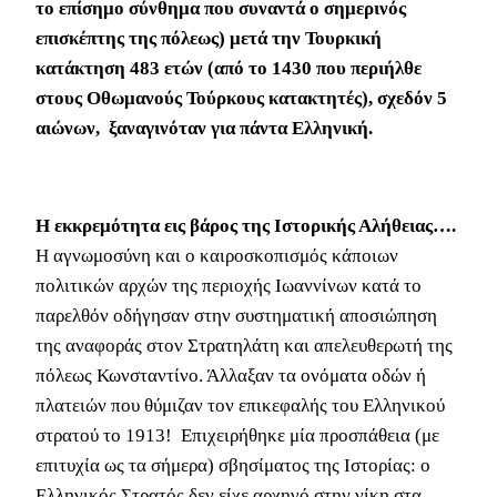
το επίσημο σύνθημα που συναντά ο σημερινός
επισκέπτης της πόλεως) μετά την Τουρκική
κατάκτηση 483 ετών (από το 1430 που περιήλθε
στους Οθωμανούς Τούρκους κατακτητές), σχεδόν 5
αιώνων, ξαναγινόταν για πάντα Ελληνική.
Η εκκρεμότητα εις βάρος της Ιστορικής Αλήθειας….
Η αγνωμοσύνη και ο καιροσκοπισμός κάποιων
πολιτικών αρχών της περιοχής Ιωαννίνων κατά το
παρελθόν οδήγησαν στην συστηματική αποσιώπηση
της αναφοράς στον Στρατηλάτη και απελευθερωτή της
πόλεως Κωνσταντίνο. Άλλαξαν τα ονόματα οδών ή
πλατειών που θύμιζαν τον επικεφαλής του Ελληνικού
στρατού το 1913! Επιχειρήθηκε μία προσπάθεια (με
επιτυχία ως τα σήμερα) σβησίματος της Ιστορίας: ο
Ελληνικός Στρατός δεν είχε αρχηγό στην νίκη στα