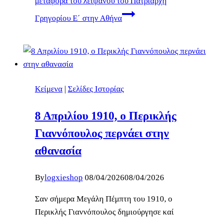
μεταφορά του λειψάνου του Πατριάρχη
Γρηγορίου Ε΄ στην Αθήνα
Κείμενα
|
Σελίδες Ιστορίας
8 Απριλίου 1910, ο Περικλής
Γιαννόπουλος περνάει στην
αθανασία
By
logxieshop
08/04/2026
08/04/2026
Σαν σήμερα Μεγάλη Πέμπτη του 1910, ο
Περικλής Γιαννόπουλος δημιούργησε καί