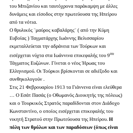
του Μπιζανίου και ταυτόχρονα παράκαμψη με άλλες
δυνάμεις και είσοδος στην πρωτεύουσα της Ηπείρου
από τα νότια.
Ο θρυλικός ¨μαύρος καβαλάρης¨ ( από την Κύμη
Ευβοίας ) Ταγματάρχης Ιωάννης Βελισσαρίου
εκμεταλλεύεται την αδράνεια των Τούρκων και
ου
εισέρχεται νύχτα στα Ιωάννινα επικεφαλής του 9
Τάγματος Ευζώνων. Γίνεται ο νέος Ήρωας του
Ελληνισμού. Οι Τούρκοι βρίσκονται σε αδιέξοδο και
συνθηκολογούν .
Στις 21 Φεβρουαρίου 1913 τα Γιάννενα είναι ελεύθερα
… Ο Εσάτ Πασάς (ο Οθωμανός Διοικητής της πόλεως)
και ο Τουρκικός Στρατός παραδίδονται στον Διάδοχο
Κωνσταντίνο, ο οποίος εισέρχεται επικεφαλής του
νικητή Στρατού στην Πρωτεύουσα της Ηπείρου.
Η
πόλη των θρύλων και των παραδόσεων (όπως είναι