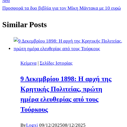
Next
Προσφορά τα δυο βιβλία για τον Μίκη Μάντακα με 10 ευρώ
Similar Posts
Κείμενα
|
Σελίδες Ιστορίας
9 Δεκεμβρίου 1898: Η αρχή της
Κρητικής Πολιτείας, πρώτη
ημέρα ελευθερίας από τους
Τούρκους
By
Logxi
09/12/2025
08/12/2025