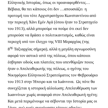
Ελληνικής Ιστορίας, όπως οι προαναφερθέντες…
Βέβαια, θα πει κάποιος ότι δεν …απουσιάζει η
προτομή του τότε Αρχιστρατήγου Κωνσταντίνου από
την περιοχή Χάνι Εμίν Αγά (όπου ήταν το Στρατηγείο
του 1913), αλλά μπορούμε να πούμε ότι εκεί δεν
μπορούσε να δράσει ο πολιτικαντισμός, καθώς είναι
περιοχή υπό τον έλεγχο της VIII Μεραρχίας (της
ης
8
Ταξιαρχίας σήμερα), αλλά η μεγάλη αγνωμοσύνη
αφορά τον αστικό ιστό της πόλεως, όπου κάποιοι
έσβησαν οδούς και πλατείες που υπενθύμιζαν ποιος
ήταν ο Απελευθερωτής της πόλεως, ο ηγέτης του
Νικηφόρου Ελληνικού Στρατεύματος τον Φεβρουάριο
του 1913 στην Ήπειρο και τα Ιωάννινα. Ως πότε θα
συνεχίζεται η ιστορική αλλοίωση; Απελευθέρωση των
Ιωαννίνων χωρίς αναφορά στον Απελευθερωτή ηγέτη;
Και μετά περιμένουμε να σέβονται την Ιστορία μας οι
ξένοι, ενώ εμείς ανεχόμαστε τέτοιες αδικίες;