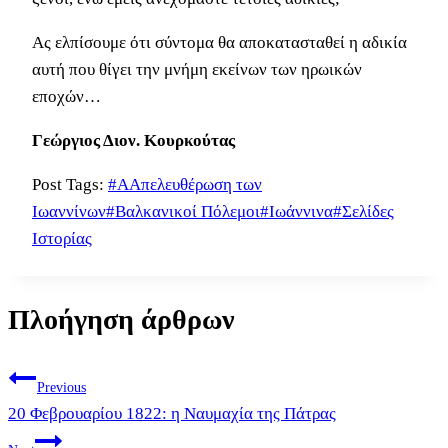
Ας ελπίσουμε ότι σύντομα θα αποκατασταθεί η αδικία
αυτή που θίγει την μνήμη εκείνων των ηρωικών
εποχών…
Γεώργιος Διον. Κουρκούτας
Post Tags:
#
ΑΑπελευθέρωση των
Ιωαννίνων
#
Βαλκανικοί Πόλεμοι
#
Ιωάννινα
#
Σελίδες
Ιστορίας
Πλοήγηση άρθρων
Previous
20 Φεβρουαρίου 1822: η Ναυμαχία της Πάτρας