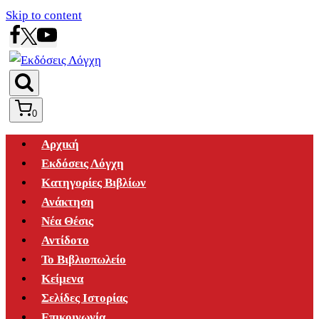
Skip to content
0
Αρχική
Εκδόσεις Λόγχη
Κατηγορίες Βιβλίων
Ανάκτηση
Νέα Θέσις
Αντίδοτο
Το Βιβλιοπωλείο
Κείμενα
Σελίδες Ιστορίας
Επικοινωνία