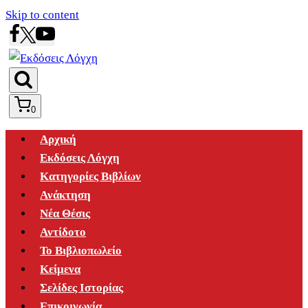
Skip to content
0
Αρχική
Εκδόσεις Λόγχη
Κατηγορίες Βιβλίων
Ανάκτηση
Νέα Θέσις
Αντίδοτο
Το Βιβλιοπωλείο
Κείμενα
Σελίδες Ιστορίας
Επικοινωνία