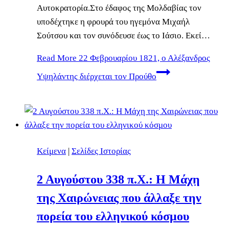
Aυτοκρατορία.Στο έδαφος της Μολδαβίας τον
υποδέχτηκε η φρουρά του ηγεμόνα Mιχαήλ
Σούτσου και τον συνόδευσε έως το Iάσιο. Eκεί…
Read More
22 Φεβρουαρίου 1821, ο Αλέξανδρος
Υψηλάντης διέρχεται τον Προύθο
Κείμενα
|
Σελίδες Ιστορίας
2 Αυγούστου 338 π.Χ.: Η Μάχη
της Χαιρώνειας που άλλαξε την
πορεία του ελληνικού κόσμου