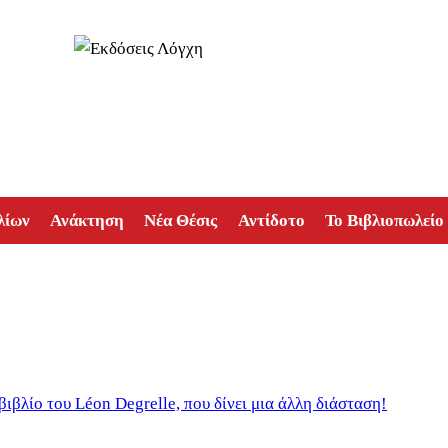
λίων
Ανάκτηση
Νέα Θέσις
Αντίδοτο
Το Βιβλιοπωλείο