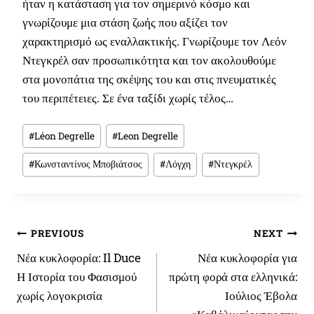
ήταν η κατάσταση για τον σημερινό κόσμο και
p
α
γνωρίζουμε μια στάση ζωής που αξίζει τον
r
τ
χαρακτηρισμό ως εναλλακτικής. Γνωρίζουμε τον Λεόν
i
ι
c
μ
Ντεγκρέλ σαν προσωπικότητα και τον ακολουθούμε
e
ή
στα μονοπάτια της σκέψης του και στις πνευματικές
w
ε
του περιπέτειες. Σε ένα ταξίδι χωρίς τέλος…
a
ί
s
ν
Post
:
α
#
Léon Degrelle
#
Leon Degrelle
1
ι
Tags:
2
:
#
Κωνσταντίνος Μποβιάτσος
#
Λόγχη
#
Ντεγκρέλ
,
1
0
0
0
,
0
Πλοήγηση
€
0
PREVIOUS
NEXT
.
Νέα κυκλοφορία: Il Duce
Νέα κυκλοφορία για
άρθρων
€
Η Ιστορία του Φασισμού
πρώτη φορά στα ελληνικά:
.
χωρίς λογοκρισία
Ιούλιος Έβολα