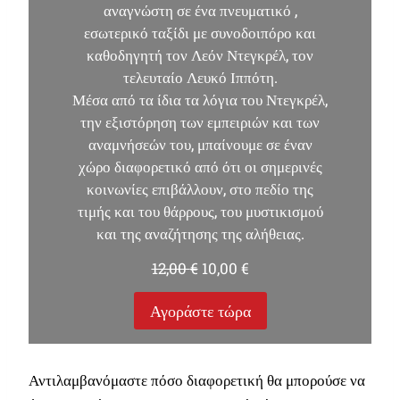
αναγνώστη σε ένα πνευματικό ,
εσωτερικό ταξίδι με συνοδοιπόρο και
καθοδηγητή τον Λεόν Ντεγκρέλ, τον
τελευταίο Λευκό Ιππότη.
Μέσα από τα ίδια τα λόγια του Ντεγκρέλ,
την εξιστόρηση των εμπειριών και των
αναμνήσεών του, μπαίνουμε σε έναν
χώρο διαφορετικό από ότι οι σημερινές
κοινωνίες επιβάλλουν, στο πεδίο της
τιμής και του θάρρους, του μυστικισμού
και της αναζήτησης της αλήθειας.
O
Η
12,00
€
10,00
€
r
τ
i
ρ
Αγοράστε τώρα
g
έ
i
χ
n
ο
a
υ
Αντιλαμβανόμαστε πόσο διαφορετική θα μπορούσε να
l
σ