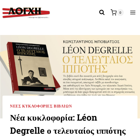
Skip
to
0
content
ΝΈΕΣ ΚΥΚΛΟΦΟΡΊΕΣ ΒΙΒΛΊΩΝ
Νέα κυκλοφορία: Léon
Degrelle ο τελευταίος ιππότης