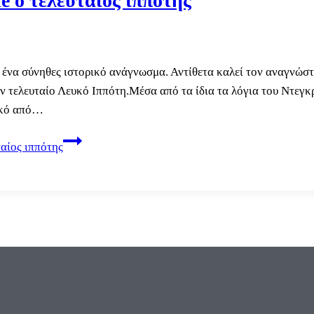
e ο τελευταίος ιππότης
 ένα σύνηθες ιστορικό ανάγνωσμα. Αντίθετα καλεί τον αναγνώστη
 τελευταίο Λευκό Ιππότη.Μέσα από τα ίδια τα λόγια του Ντεγκρ
ικό από…
αίος ιππότης