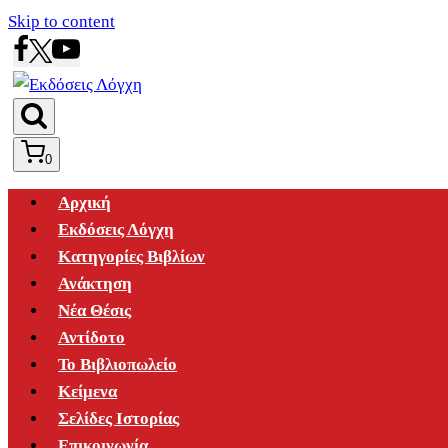
Skip to content
0
Αρχική
Εκδόσεις Λόγχη
Κατηγορίες Βιβλίων
Ανάκτηση
Νέα Θέσις
Αντίδοτο
Το Βιβλιοπωλείο
Κείμενα
Σελίδες Ιστορίας
Επικοινωνία