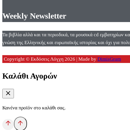
Weekly Newsletter
Τα βιβλία αλλά και τα περιοδικά, τα μουσικά cd εμβατηρίων κ
γνώση της Ελληνικής και ευρωπαϊκής ιστορίας και όχι για πολι
Copyright © Εκδόσεις Λόγχη 2026 | Made by
DimisGram
Καλάθι Αγορών
Κανένα προϊόν στο καλάθι σας.