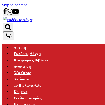
Skip to content
0
Αρχική
Εκδόσεις Λόγχη
Κατηγορίες Βιβλίων
Ανάκτηση
Νέα Θέσις
Αντίδοτο
Το Βιβλιοπωλείο
Κείμενα
Σελίδες Ιστορίας
Επικοινωνία