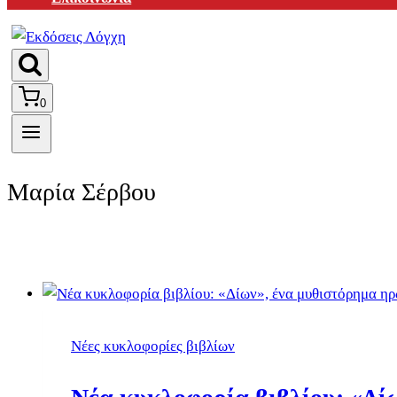
0
Μαρία Σέρβου
Νέες κυκλοφορίες βιβλίων