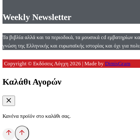
Weekly Newsletter
Τα βιβλία αλλά και τα περιοδικά, τα μουσικά cd εμβατηρίων κ
γνώση της Ελληνικής και ευρωπαϊκής ιστορίας και όχι για πολι
Copyright © Εκδόσεις Λόγχη 2026 | Made by
DimisGram
Καλάθι Αγορών
Κανένα προϊόν στο καλάθι σας.