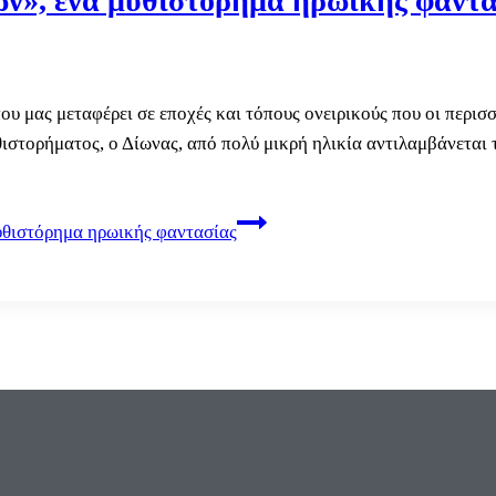
ων», ένα μυθιστόρημα ηρωικής φαντ
υ μας μεταφέρει σε εποχές και τόπους ονειρικούς που οι περισ
υθιστορήματος, ο Δίωνας, από πολύ μικρή ηλικία αντιλαμβάνεται 
υθιστόρημα ηρωικής φαντασίας