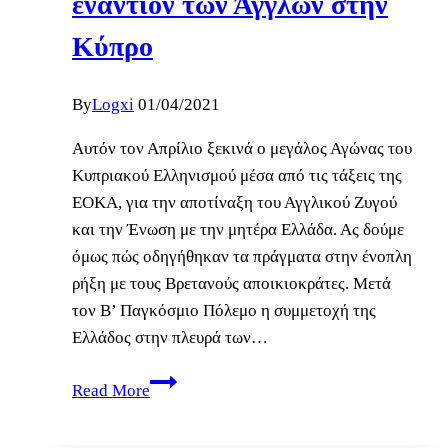
εναντίον των Άγγλων στην
της
Κύπρο
Ένωσης
By
Logxi
01/04/2021
Αυτόν τον Απρίλιο ξεκινά ο μεγάλος Αγώνας του
Κυπριακού Ελληνισμού μέσα από τις τάξεις της
ΕΟΚΑ, για την αποτίναξη του Αγγλικού Ζυγού
και την Ένωση με την μητέρα Ελλάδα. Ας δούμε
όμως πώς οδηγήθηκαν τα πράγματα στην ένοπλη
ρήξη με τους Βρετανούς αποικιοκράτες. Μετά
τον Β’ Παγκόσμιο Πόλεμο η συμμετοχή της
Ελλάδος στην πλευρά των…
1η
Read More
Απριλίου
1955: