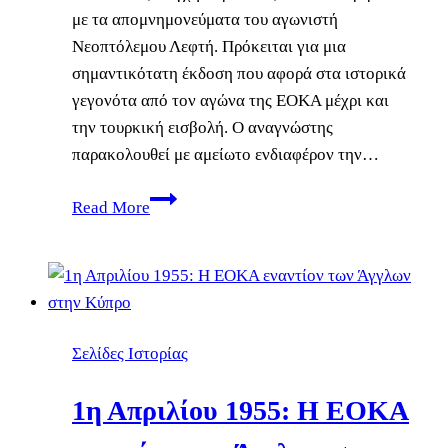
με τα απομνημονεύματα του αγωνιστή
Νεοπτόλεμου Λεφτή. Πρόκειται για μια
σημαντικότατη έκδοση που αφορά στα ιστορικά
γεγονότα από τον αγώνα της ΕΟΚΑ μέχρι και
την τουρκική εισβολή. Ο αναγνώστης
παρακολουθεί με αμείωτο ενδιαφέρον την…
Νεοπτόλεμος
Read More
Λεφτής,
η
ζωή
ενός
αντάρτη
Σελίδες Ιστορίας
στις
φλόγες
1η Απριλίου 1955: Η ΕΟΚΑ
του
Αγώνα