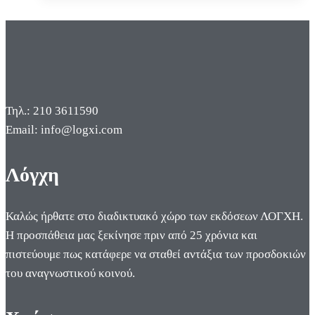
Η
ΕΟΚΑ
εναντίον
των
Άγγλων
στην
Τηλ.: 210 3611590
Κύπρο
Email: info@logxi.com
Λόγχη
Καλώς ήρθατε στο διαδικτυακό χώρο των εκδόσεων ΛΟΓΧΗ.
Η προσπάθεια μας ξεκίνησε πριν από 25 χρόνια και
πιστεύουμε πως κατάφερε να σταθεί αντάξια των προσδοκιών
του αναγνωστικού κοινού.