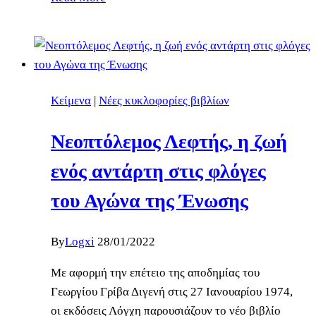
οπλισμός
και
τα
οικονομικά
μέσα
Κείμενα
|
Νέες κυκλοφορίες βιβλίων
της
ΕΟΚΑ
Νεοπτόλεμος Λεφτής, η ζωή
ενός αντάρτη στις φλόγες
του Αγώνα της Ένωσης
By
Logxi
28/01/2022
Με αφορμή την επέτειο της αποδημίας του
Γεωργίου Γρίβα Διγενή στις 27 Ιανουαρίου 1974,
οι εκδόσεις Λόγχη παρουσιάζουν το νέο βιβλίο