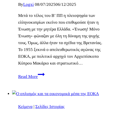
By
Logxi
08/07/2025
06/12/2025
Μετά το τέλος του Β’ ΠΠ η πλειοψηφία των
ελληνοκυπρίων εκείνο που επιθυμούσε ήταν η
Ένωση με την μητέρα Ελλάδα. «Ένωση! Μόνο
Ένωση» φώναζαν με όλη τη δύναμη της ψυχής
τους. Όμως, άλλα ήταν τα σχέδια της Βρετανίας.
Το 1955 ξεκινά ο απελευθερωτικός αγώνας της
ΕΟΚΑ, με πολιτικό αρχηγό τον Αρχιεπίσκοπο
Κύπρου Μακάριο και στρατιωτικό…
Όταν
Read More
η
ΕΟΚΑ
Β’
πήρε
Κείμενα
|
Σελίδες Ιστορίας
τα