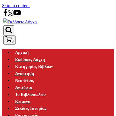
Skip to content
0
Αρχική
Εκδόσεις Λόγχη
Κατηγορίες Βιβλίων
Ανάκτηση
Νέα Θέσις
Αντίδοτο
Το Βιβλιοπωλείο
Κείμενα
Σελίδες Ιστορίας
Επικοινωνία