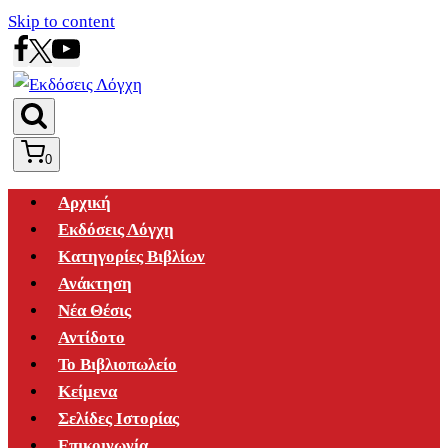
Skip to content
0
Αρχική
Εκδόσεις Λόγχη
Κατηγορίες Βιβλίων
Ανάκτηση
Νέα Θέσις
Αντίδοτο
Το Βιβλιοπωλείο
Κείμενα
Σελίδες Ιστορίας
Επικοινωνία