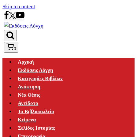
Skip to content
0
Αρχική
Εκδόσεις Λόγχη
Κατηγορίες Βιβλίων
Ανάκτηση
Νέα Θέσις
Αντίδοτο
Το Βιβλιοπωλείο
Κείμενα
Σελίδες Ιστορίας
Επικοινωνία