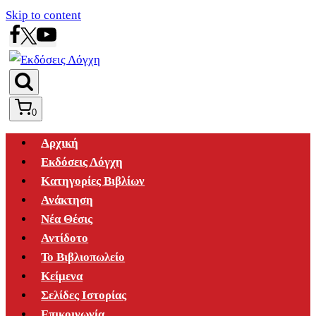
Skip to content
0
Αρχική
Εκδόσεις Λόγχη
Κατηγορίες Βιβλίων
Ανάκτηση
Νέα Θέσις
Αντίδοτο
Το Βιβλιοπωλείο
Κείμενα
Σελίδες Ιστορίας
Επικοινωνία