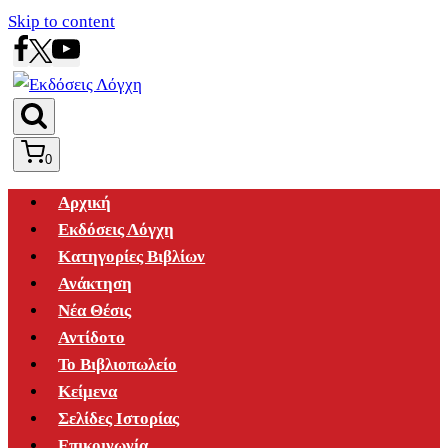
Skip to content
0
Αρχική
Εκδόσεις Λόγχη
Κατηγορίες Βιβλίων
Ανάκτηση
Νέα Θέσις
Αντίδοτο
Το Βιβλιοπωλείο
Κείμενα
Σελίδες Ιστορίας
Επικοινωνία