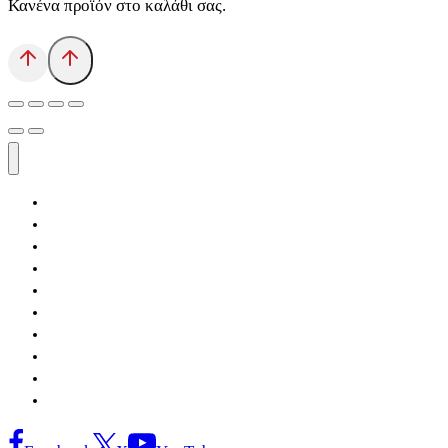
Κανένα προϊόν στο καλάθι σας.
Αρχική
Εκδόσεις Λόγχη
Κατηγορίες Βιβλίων
Ανάκτηση
Νέα Θέσις
Αντίδοτο
Το Βιβλιοπωλείο
Κείμενα
Σελίδες Ιστορίας
Επικοινωνία