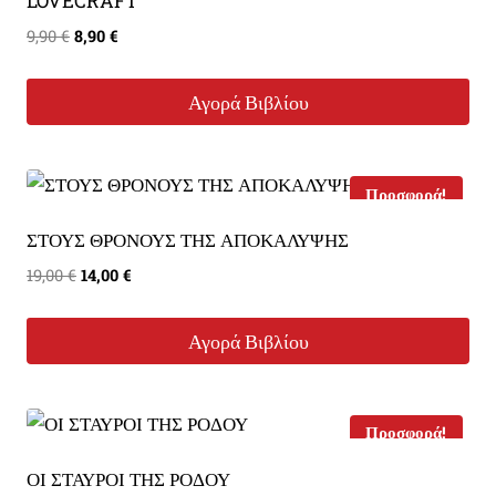
LOVECRAFT
Original
Η
9,90
€
8,90
€
price
τρέχουσα
was:
τιμή
Αγορά Βιβλίου
9,90 €.
είναι:
8,90 €.
Προσφορά!
ΣΤΟΥΣ ΘΡΟΝΟΥΣ ΤΗΣ ΑΠΟΚΑΛΥΨΗΣ
Original
Η
19,00
€
14,00
€
price
τρέχουσα
was:
τιμή
Αγορά Βιβλίου
19,00 €.
είναι:
14,00 €.
Προσφορά!
ΟΙ ΣΤΑΥΡΟΙ ΤΗΣ ΡΟΔΟΥ