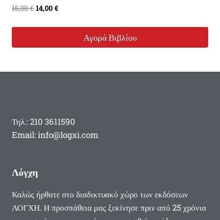
Original
Η
16,00
€
14,00
€
price
τρέχουσα
was:
τιμή
Αγορά Βιβλίου
16,00 €.
είναι:
14,00 €.
Τηλ.: 210 3611590
Email: info@logxi.com
Λόγχη
Καλώς ήρθατε στο διαδικτυακό χώρο των εκδόσεων
ΛΟΓΧΗ. Η προσπάθεια μας ξεκίνησε πριν από 25 χρόνια