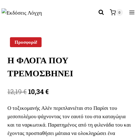
Skip
to
0
content
Προσφορά!
Η ΦΛΟΓΑ ΠΟΥ
ΤΡΕΜΟΣΒΗΝΕΙ
Original
Η
12,19
€
10,34
€
price
τρέχουσα
Ο τοξικομανής Αλέν περιπλανιέται στο Παρίσι του
was:
τιμή
μεσοπολέμου ψάχνοντας τον εαυτό του στα καταγώγια
12,19 €.
είναι:
και τα ναρκωτικά. Παρατημένος από τη φιλενάδα του και
10,34 €.
έχοντας προσπαθήσει μάταια να ολοκληρώσει ένα