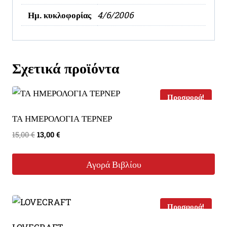
Ημ. κυκλοφορίας
4/6/2006
Σχετικά προϊόντα
Προσφορά!
ΤΑ ΗΜΕΡΟΛΟΓΙΑ ΤΕΡΝΕΡ
Original
Η
15,00
€
13,00
€
price
τρέχουσα
was:
τιμή
Αγορά Βιβλίου
15,00 €.
είναι:
13,00 €.
Προσφορά!