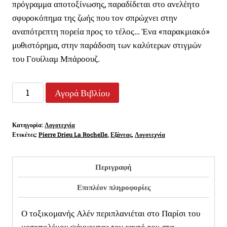
πρόγραμμα αποτοξίνωσης, παραδίδεται στο ανελέητο
σφυροκόπημα της ζωής που τον σπρώχνει στην
αναπότρεπτη πορεία προς το τέλος… Ένα «παρακμιακό»
μυθιστόρημα, στην παράδοση των καλύτερων στιγμών
του Γουίλιαμ Μπάροουζ.
Η
Αγορά Βιβλίου
ΦΛΟΓΑ
ΠΟΥ
Κατηγορία:
Λογοτεχνία
ΤΡΕΜΟΣΒΗΝΕΙ
Ετικέτες:
Pierre Drieu La Rochelle
,
Εξάντας
,
Λογοτεχνία
ποσότητα
Περιγραφή
Επιπλέον πληροφορίες
Ο τοξικομανής Αλέν περιπλανιέται στο Παρίσι του
μεσοπολέμου ψάχνοντας τον εαυτό του στα