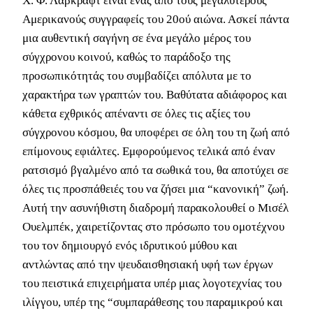
Χ. Φ. Λάβκραφτ είναι ένας από τους μεγαλύτερους
Αμερικανούς συγγραφείς του 20ού αιώνα. Ασκεί πάντα
μια αυθεντική σαγήνη σε ένα μεγάλο μέρος του
σύγχρονου κοινού, καθώς το παράδοξο της
προσωπικότητάς του συμβαδίζει απόλυτα με το
χαρακτήρα των γραπτών του. Βαθύτατα αδιάφορος και
κάθετα εχθρικός απέναντι σε όλες τις αξίες του
σύγχρονου κόσμου, θα υποφέρει σε όλη του τη ζωή από
επίμονους εφιάλτες. Εμφορούμενος τελικά από έναν
ρατσισμό βγαλμένο από τα σωθικά του, θα αποτύχει σε
όλες τις προσπάθειές του να ζήσει μια “κανονική” ζωή.
Αυτή την ασυνήθιστη διαδρομή παρακολουθεί ο Μισέλ
Ουελμπέκ, χαιρετίζοντας στο πρόσωπο του ομοτέχνου
του τον δημιουργό ενός ιδρυτικού μύθου και
αντλώντας από την ψευδαισθησιακή υφή των έργων
του πειστικά επιχειρήματα υπέρ μιας λογοτεχνίας του
ιλίγγου, υπέρ της “συμπαράθεσης του παραμικρού και