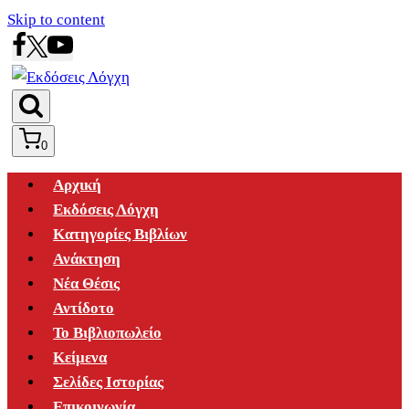
Skip to content
0
Αρχική
Εκδόσεις Λόγχη
Κατηγορίες Βιβλίων
Ανάκτηση
Νέα Θέσις
Αντίδοτο
Το Βιβλιοπωλείο
Κείμενα
Σελίδες Ιστορίας
Επικοινωνία