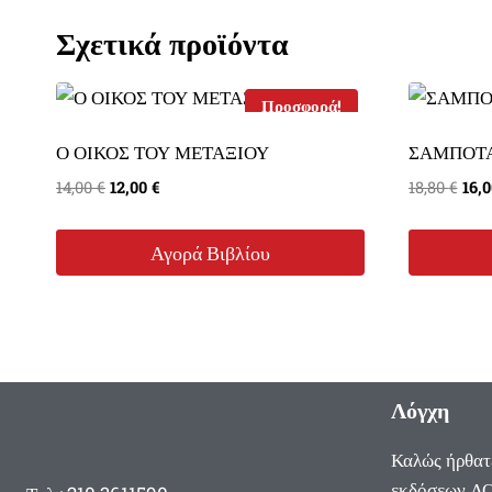
Σχετικά προϊόντα
Προσφορά!
Ο ΟΙΚΟΣ ΤΟΥ ΜΕΤΑΞΙΟΥ
ΣΑΜΠΟΤ
Original
Η
Orig
14,00
€
12,00
€
18,80
€
16,
price
τρέχουσα
pri
was:
τιμή
was
Αγορά Βιβλίου
14,00 €.
είναι:
18,8
12,00 €.
Λόγχη
Καλώς ήρθατ
εκδόσεων ΛΟ