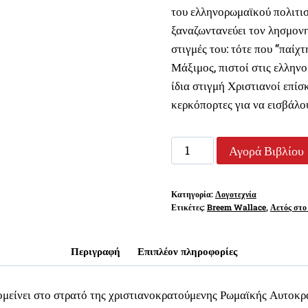
του ελληνορωμαϊκού πολιτισ
ξαναζωντανεύει τον λησμονη
στιγμές του: τότε που “παίχ
Μάξιμος, πιστοί στις ελληνο
ίδια στιγμή Χριστιανοί επί
κερκόπορτες για να εισβάλ
ΑΕΤΟΣ
Αγορά Βιβλίου
ΣΤΟ
ΧΙΟΝΙ
Κατηγορία:
Λογοτεχνία
ποσότητα
Ετικέτες:
Breem Wallace
,
Αετός στο 
Περιγραφή
Επιπλέον πληροφορίες
ομείνει στο στρατό της χριστιανοκρατούμενης Ρωμαϊκής Αυτοκρα