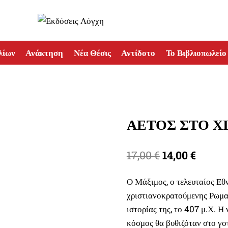
λίων
Ανάκτηση
Νέα Θέσις
Αντίδοτο
Το Βιβλιοπωλείο
ΑΕΤΟΣ ΣΤΟ Χ
Original
Η
17,00
€
14,00
€
price
τρέχου
Ο Μάξιμος, ο τελευταίος Εθν
was:
τιμή
χριστιανοκρατούμενης Ρωμα
17,00 €.
είναι:
ιστορίας της, το 407 μ.Χ. Η
14,00 €
κόσμος θα βυθιζόταν στο γο