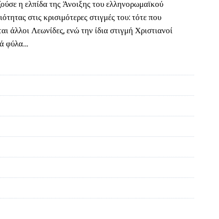
αζούσε η ελπίδα της Άνοιξης του ελληνορωμαϊκού
τητας στις κρισιμότερες στιγμές του: τότε που
αι άλλοι Λεωνίδες, ενώ την ίδια στιγμή Χριστιανοί
κά φύλα…