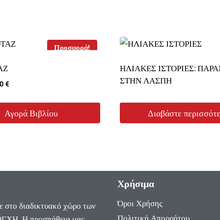
Προσφορά!
ΑΖ
ΗΛΙΑΚΕΣ ΙΣΤΟΡΙΕΣ: ΠΑΡ
ΣΤΗΝ ΛΑΣΠΗ
inal
Η
00
€
ce
τρέχουσα
:
τιμή
Αγορά Βιβλίου
Διαβάστε περισσότ
0 €.
είναι:
16,00 €.
Χρήσιμα
Όροι Χρήσης
ε στο διαδικτυακό χώρο των
Πολιτική Απορρήτου
ΓΧΗ. Η προσπάθεια μας