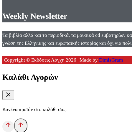
Weekly Newsletter
Τα βιβλία αλλά και τα περιοδικά, τα μουσικά cd εμβατηρίων κ
γνώση της Ελληνικής και ευρωπαϊκής ιστορίας και όχι για πολι
Copyright © Εκδόσεις Λόγχη 2026 | Made by
DimisGram
Καλάθι Αγορών
Κανένα προϊόν στο καλάθι σας.