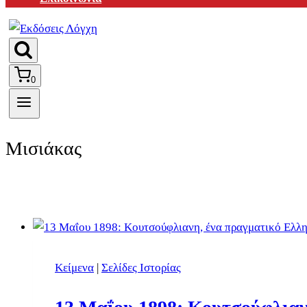
0
Μισιάκας
Κείμενα
|
Σελίδες Ιστορίας