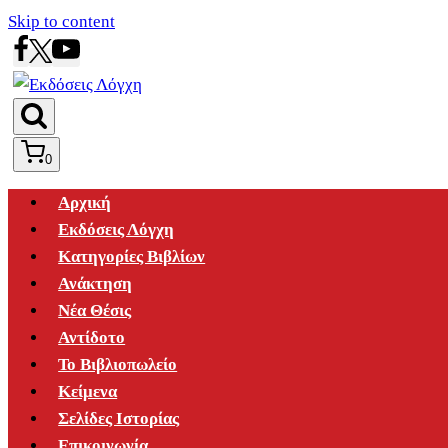
Skip to content
0
Αρχική
Εκδόσεις Λόγχη
Κατηγορίες Βιβλίων
Ανάκτηση
Νέα Θέσις
Αντίδοτο
Το Βιβλιοπωλείο
Κείμενα
Σελίδες Ιστορίας
Επικοινωνία