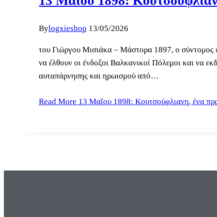
13 Μαΐου 1898: Κουτσούφλια
By
logxieshop
13/05/2026
του Γιώργου Μισιάκα – Μάστορα 1897, ο σύντομος ελ
να έλθουν οι ένδοξοι Βαλκανικοί Πόλεμοι και να εκ
αυταπάρνησης και ηρωισμού από…
Read More
13 Μαΐου 1898: Κουτσούφλιανη, ένα πρ