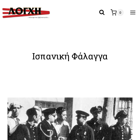
Skip
to
0
content
Ισπανική Φάλαγγα