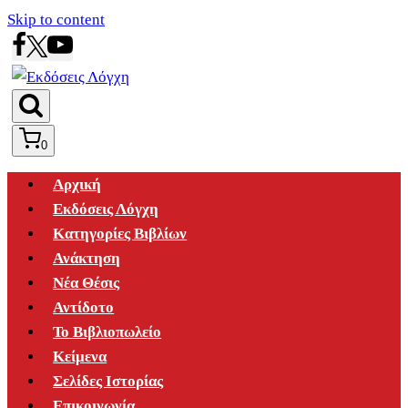
Skip to content
0
Αρχική
Εκδόσεις Λόγχη
Κατηγορίες Βιβλίων
Ανάκτηση
Νέα Θέσις
Αντίδοτο
Το Βιβλιοπωλείο
Κείμενα
Σελίδες Ιστορίας
Επικοινωνία