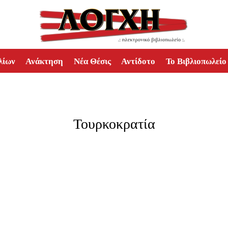
λίων
Ανάκτηση
Νέα Θέσις
Αντίδοτο
Το Βιβλιοπωλείο
Τουρκοκρατία