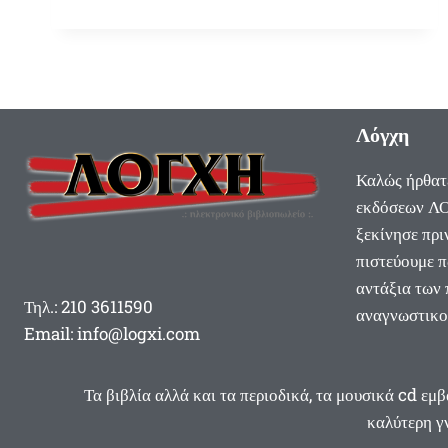
ΠΡΩΤΕΎΟΥΣΑΣ
ΤΟΥ
ΕΛΛΗΝΙΚΟΎ
ΚΡΆΤΟΥΣ»:
ΜΙΑ
ΣΗΜΑΝΤΙΚΉ
ΈΡΕΥΝΑ-
Λόγχη
ΠΡΌΤΑΣΗ
ΤΟΥ
Καλώς ήρθατ
ΣΤΈΦΑΝΟΥ
εκδόσεων ΛΟ
ΣΩΤΗΡΊΟΥ
ξεκίνησε πρι
πιστεύουμε π
αντάξια των
Τηλ.: 210 3611590
αναγνωστικο
Email: info@logxi.com
Τα βιβλία αλλά και τα περιοδικά, τα μουσικά cd εμ
καλύτερη γν