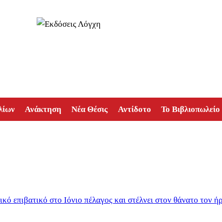
λίων
Ανάκτηση
Νέα Θέσις
Αντίδοτο
Το Βιβλιοπωλείο