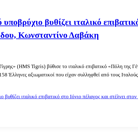
 υποβρύχιο βυθίζει ιταλικό επιβατικό
νδου, Κωνσταντίνο Δαβάκη
Τίγρης» (HMS Tigris) βύθισε το ιταλικό επιβατικό «Πόλη της Γέ
158 Έλληνες αξιωματικοί που είχαν συλληφθεί από τους Ιταλούς
ο βυθίζει ιταλικό επιβατικό στο Ιόνιο πέλαγος και στέλνει στ