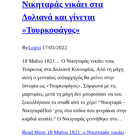
Νικηταράς νικάει στα
Δολιανά και γίνεται
«Τουρκοφάγος»
By
Logxi
17/05/2022
18 Μαΐου 1821… Ο Νικηταράς νικάει τους
Τούρκους στα Δολιανά Κυνουρίας. Από τη μάχη
αυτή ο γενναίος οπλαρχηγός θα μείνει στην
Ιστορία ως «Τουρκοφάγος». Σύμφωνα με τις
μαρτυρίες, μετά τη μάχη δεν μπορούσαν να του
ξεκολλήσουν το σπαθί από το χέρι! “Νικηταρά –
ΝικηταράΠού ‘χεις στα πόδια σου φτεράκαι στην
καρδιά ατσάλι.“ Ο Νικηταράς γεννήθηκε στο…
Read More
18 Μαΐου 1821: ο Νικηταράς νικάει