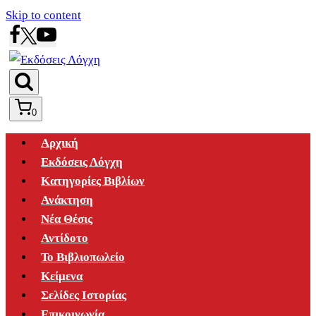
Skip to content
0
Αρχική
Εκδόσεις Λόγχη
Κατηγορίες Βιβλίων
Ανάκτηση
Νέα Θέσις
Αντίδοτο
Το Βιβλιοπωλείο
Κείμενα
Σελίδες Ιστορίας
Επικοινωνία