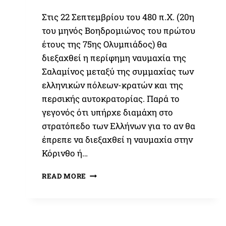
Στις 22 Σεπτεμβρίου του 480 π.Χ. (20η
του μηνός Βοηδρομιώνος του πρώτου
έτους της 75ης Ολυμπιάδος) θα
διεξαχθεί η περίφημη ναυμαχία της
Σαλαμίνος μεταξύ της συμμαχίας των
ελληνικών πόλεων-κρατών και της
περσικής αυτοκρατορίας. Παρά το
γεγονός ότι υπήρχε διαμάχη στο
στρατόπεδο των Ελλήνων για το αν θα
έπρεπε να διεξαχθεί η ναυμαχία στην
Κόρινθο ή…
22
READ MORE
ΣΕΠΤΕΜΒΡΊΟΥ
480
Π.Χ.
Η