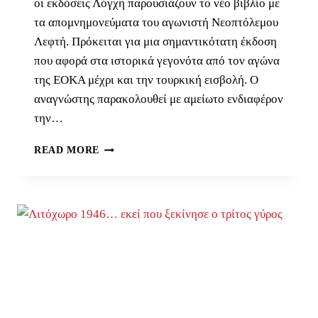
οι εκδόσεις Λόγχη παρουσιάζουν το νέο βιβλίο με
τα απομνημονεύματα του αγωνιστή Νεοπτόλεμου
Λεφτή. Πρόκειται για μια σημαντικότατη έκδοση
που αφορά στα ιστορικά γεγονότα από τον αγώνα
της ΕΟΚΑ μέχρι και την τουρκική εισβολή. Ο
αναγνώστης παρακολουθεί με αμείωτο ενδιαφέρον
την…
ΝΕΟΠΤΌΛΕΜΟΣ
READ MORE
ΛΕΦΤΉΣ,
Η
ΖΩΉ
ΕΝΌΣ
ΑΝΤΆΡΤΗ
ΣΤΙΣ
ΦΛΌΓΕΣ
ΤΟΥ
ΑΓΏΝΑ
ΤΗΣ
ΈΝΩΣΗΣ