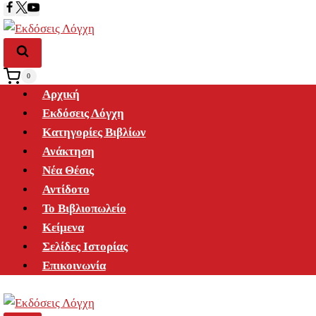
Skip
to
content
0
Αρχική
Εκδόσεις Λόγχη
Κατηγορίες Βιβλίων
Ανάκτηση
Νέα Θέσις
Αντίδοτο
Το Βιβλιοπωλείο
Κείμενα
Σελίδες Ιστορίας
Επικοινωνία