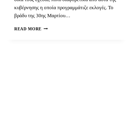
κυβέρνησης η οποία προγραμμάτιζε εκλογές. Το
βράδυ της 30ης Μαρτίου…
ΛΙΤΌΧΩΡΟ
READ MORE
1946…
ΕΚΕΊ
ΠΟΥ
ΞΕΚΊΝΗΣΕ
Ο
ΤΡΊΤΟΣ
ΓΎΡΟΣ