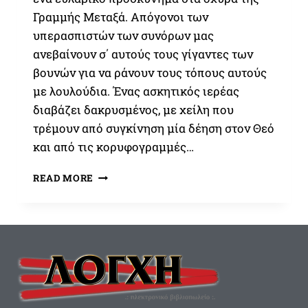
Γραμμής Μεταξά. Απόγονοι των
υπερασπιστών των συνόρων μας
ανεβαίνουν σ΄ αυτούς τους γίγαντες των
βουνών για να ράνουν τους τόπους αυτούς
με λουλούδια. Ένας ασκητικός ιερέας
διαβάζει δακρυσμένος, με χείλη που
τρέμουν από συγκίνηση μία δέηση στον Θεό
και από τις κορυφογραμμές…
Η
READ MORE
ΜΆΧΗ
ΤΩΝ
ΟΧΥΡΏΝ,
ΈΝΑ
ΕΥΛΑΒΙΚΌ
ΠΡΟΣΚΎΝΗΜΑ
ΣΤΑ
ΟΧΥΡΆ
ΤΗΣ