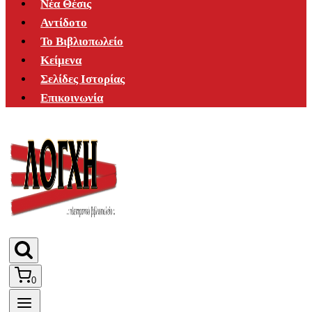
Νέα Θέσις
Αντίδοτο
Το Βιβλιοπωλείο
Κείμενα
Σελίδες Ιστορίας
Επικοινωνία
0