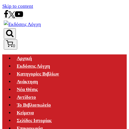
Skip to content
0
Αρχική
Εκδόσεις Λόγχη
Κατηγορίες Βιβλίων
Ανάκτηση
Νέα Θέσις
Αντίδοτο
Το Βιβλιοπωλείο
Κείμενα
Σελίδες Ιστορίας
Επικοινωνία