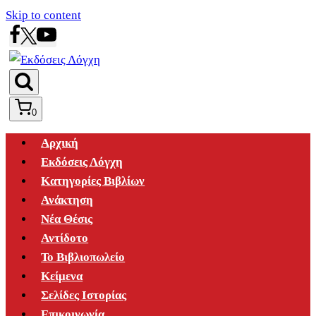
Skip to content
0
Αρχική
Εκδόσεις Λόγχη
Κατηγορίες Βιβλίων
Ανάκτηση
Νέα Θέσις
Αντίδοτο
Το Βιβλιοπωλείο
Κείμενα
Σελίδες Ιστορίας
Επικοινωνία