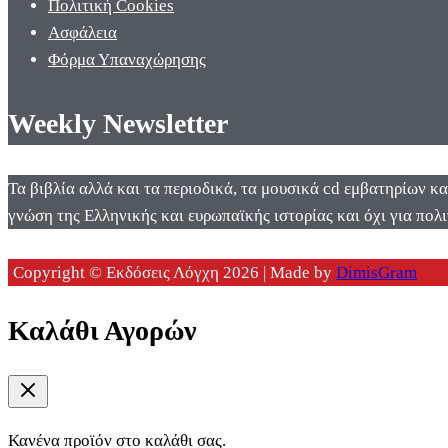
Πολιτική Cookies
Ασφάλεια
Φόρμα Υπαναχώρησης
Weekly Newsletter
Τα βιβλία αλλά και τα περιοδικά, τα μουσικά cd εμβατηρίων κ
γνώση της Ελληνικής και ευρωπαϊκής ιστορίας και όχι για πολι
Copyright © Εκδόσεις Λόγχη 2026 | Made by
DimisGram
Καλάθι Αγορών
Κανένα προϊόν στο καλάθι σας.