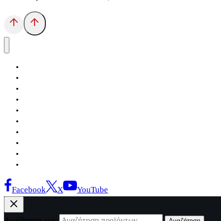
Αρχική
Εκδόσεις Λόγχη
Κατηγορίες Βιβλίων
Ανάκτηση
Νέα Θέσις
Αντίδοτο
Το Βιβλιοπωλείο
Κείμενα
Σελίδες Ιστορίας
Επικοινωνία
Facebook
X
YouTube
Αναζήτηση για:
Αναζήτηση