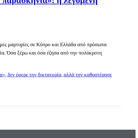
α παρασκήνια»: η λεγόμενη
ιμες μαρτυρίες σε Κύπρο και Ελλάδα από πρόσωπα
ρία. Όσα ξέρω και όσα έζησα από την πολύκροτη
», δεν έφερε την δικτατορία, αλλά την καθυστέρησε