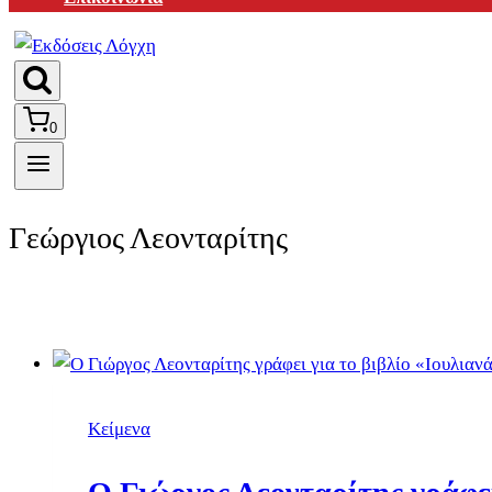
0
Γεώργιος Λεονταρίτης
Κείμενα