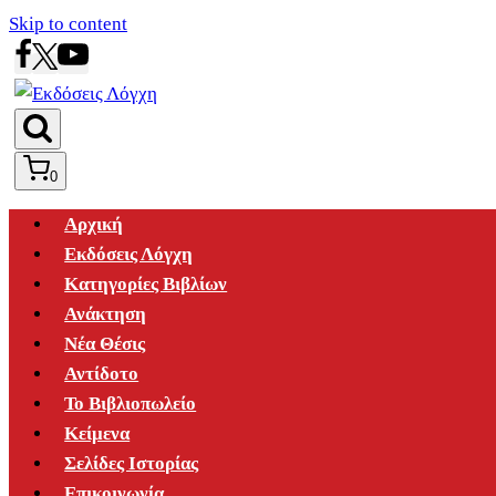
Skip to content
0
Αρχική
Εκδόσεις Λόγχη
Κατηγορίες Βιβλίων
Ανάκτηση
Νέα Θέσις
Αντίδοτο
Το Βιβλιοπωλείο
Κείμενα
Σελίδες Ιστορίας
Επικοινωνία