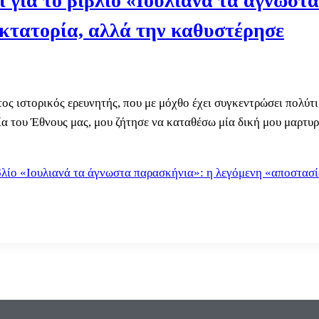
 για το βιβλίο «Ιουλιανά τα άγνωστ
ικτατορία, αλλά την καθυστέρησε
ς ιστορικός ερευνητής, που με μόχθο έχει συγκεντρώσει πολύτ
α του Έθνους μας, μου ζήτησε να καταθέσω μία δική μου μαρτυ
βλίο «Ιουλιανά τα άγνωστα παρασκήνια»: η λεγόμενη «αποστασία