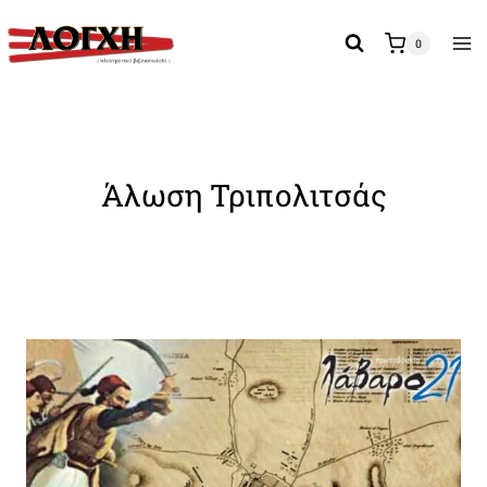
Skip
to
0
content
Άλωση Τριπολιτσάς