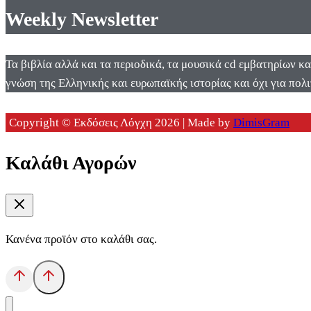
Weekly Newsletter
Τα βιβλία αλλά και τα περιοδικά, τα μουσικά cd εμβατηρίων κ
γνώση της Ελληνικής και ευρωπαϊκής ιστορίας και όχι για πολι
Copyright © Εκδόσεις Λόγχη 2026 | Made by
DimisGram
Καλάθι Αγορών
Κανένα προϊόν στο καλάθι σας.