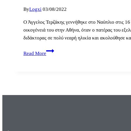
By
Logxi
03/08/2022
Ο Άγγελος Τερζάκης γεννήθηκε στο Ναύπλιο στις 16
οικογένειά του στην Αθήνα, όταν ο πατέρας του εξ
διδάκτορας σε πολύ νεαρή ηλικία και ακολούθησε κ
3
Read More
Αυγούστου
1979:
πεθαίνει
ο
μεγάλος
λογοτέχνης
Άγγελος
Τερζάκης