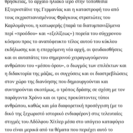
θρησκείας, το αρχαίο ηλιακό ιερό στην τοποθεσία
Εξτερνστάϊνε της Γερμανίας και η καταστροφή του από
τους εκχριστιανισμένους Φράγκους στρατιώτες του
Καρλομάγνου, η κατωφερής (παρά τα διατυμπανιζόμενα
περί «προόδου» και «εξελίξεως») πορεία του σύγχρονου
κόσμου προς το αναπόφευκτο τέλος αυτού του κύκλου
εκδήλωσης και η επερχόμενη νέα αρχή, οι ψευδαισθήσεις
και οι αυταπάτες του σημερινού χειραγωγούμενου
ανθρώπου του «μέσου όρου», ο διωγμός των επιλέκτων και
η διδακτορία της μάζας, οι συγχύσεις και οι διαστρεβλώσεις
στον χώρο της διανόησης που δημιουργούνται και
συντηρούνται σκοπίμως, ο τρόπος δράσης σε σχέση με τον
παράγοντα Χρόνο και οι τρεις προκύπτοντες τύποι
ανθρώπου, καθώς και μία διαφορετική προσέγγιση (με το
δικό της ξεχωριστό ιστορικό ενδιαφέρον) στις τελευταίες
στιγμές του Αδόλφου Χίτλερ μέσα στο υπόγειο καταφύγιο
του είναι μερικά από τα θέματα που περιέχει αυτό το