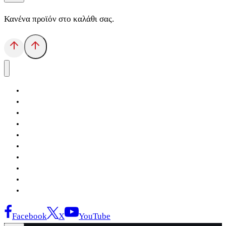
Κανένα προϊόν στο καλάθι σας.
Αρχική
Εκδόσεις Λόγχη
Κατηγορίες Βιβλίων
Ανάκτηση
Νέα Θέσις
Αντίδοτο
Το Βιβλιοπωλείο
Κείμενα
Σελίδες Ιστορίας
Επικοινωνία
Facebook
X
YouTube