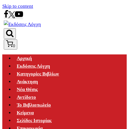
Skip to content
0
Αρχική
Εκδόσεις Λόγχη
Κατηγορίες Βιβλίων
Ανάκτηση
Νέα Θέσις
Αντίδοτο
Το Βιβλιοπωλείο
Κείμενα
Σελίδες Ιστορίας
Επικοινωνία