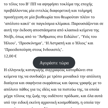
το τέλος του Β’ ΠΠ να αψηφήσει τοκλίμα της εποχής
προβάλλοντας μία εντελώς διαφορετική και τολμηρή
προσέγγιση σε μία βιοθεωρία που θεωρούταν πλέον το
‘απόλυτο κακό’ σε παγκόσμια κλίμακα. Παρουσιάζονται σε
αυτή την έκδοση αποσπάσματα από κλασικά κείμενα της
Ντέβι, όπως από το ‘Άνθρωπος στο Ειδώλιο’, ‘Υιός του
Ήλιου’, ‘Προσκύνημα’, ‘Η Αστραπή και ο Ήλιος’ και
‘Προειδοποίηση στους Ινδουιστές’.
12,00
€
Αγοράστε τώρα
Η ελληνικής καταγωγής συγγραφέας κατορθώνει στα
κείμενα της να συνδυάζει με τρόπο μοναδικό την απόλυτη
διαύγεια και σαφήνεια εκφράσεως και ύφους γραφής με το
απόλυτο πάθος για τις ιδέες και τα πιστεύω της, τα οποία
μέχρι τέλους της ζωής της ουδέποτε πρόδωσε, και όλα αυτά
υπό την ειδική εκείνη αχρονική κοσμοθέαση, η οποία την