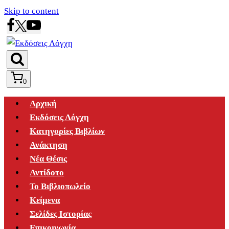
Skip to content
0
Αρχική
Εκδόσεις Λόγχη
Κατηγορίες Βιβλίων
Ανάκτηση
Νέα Θέσις
Αντίδοτο
Το Βιβλιοπωλείο
Κείμενα
Σελίδες Ιστορίας
Επικοινωνία