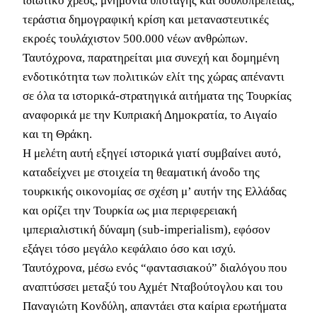
ιδιωτικό χρέος, μνημόνια υποταγής και δουλοπρέπειας,
τεράστια δημογραφική κρίση και μεταναστευτικές
εκροές τουλάχιστον 500.000 νέων ανθρώπων.
Ταυτόχρονα, παρατηρείται μια συνεχή και δομημένη
ενδοτικότητα των πολιτικών ελίτ της χώρας απέναντι
σε όλα τα ιστορικά-στρατηγικά αιτήματα της Τουρκίας
αναφορικά με την Κυπριακή Δημοκρατία, το Αιγαίο
και τη Θράκη.
Η μελέτη αυτή εξηγεί ιστορικά γιατί συμβαίνει αυτό,
καταδείχνει με στοιχεία τη θεαματική άνοδο της
τουρκικής οικονομίας σε σχέση μ’ αυτήν της Ελλάδας
και ορίζει την Τουρκία ως μια περιφερειακή
ιμπεριαλιστική δύναμη (sub-imperialism), εφόσον
εξάγει τόσο μεγάλο κεφάλαιο όσο και ισχύ.
Ταυτόχρονα, μέσω ενός “φαντασιακού” διαλόγου που
αναπτύσσει μεταξύ του Αχμέτ Νταβούτογλου και του
Παναγιώτη Κονδύλη, απαντάει στα καίρια ερωτήματα