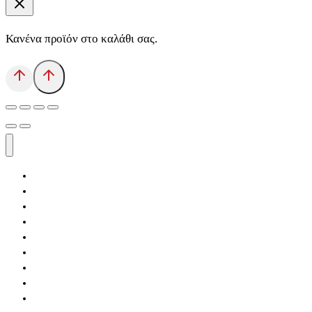
Κανένα προϊόν στο καλάθι σας.
Αρχική
Εκδόσεις Λόγχη
Κατηγορίες Βιβλίων
Ανάκτηση
Νέα Θέσις
Αντίδοτο
Το Βιβλιοπωλείο
Κείμενα
Σελίδες Ιστορίας