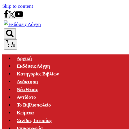
Skip to content
0
Αρχική
Εκδόσεις Λόγχη
Κατηγορίες Βιβλίων
Ανάκτηση
Νέα Θέσις
Αντίδοτο
Το Βιβλιοπωλείο
Κείμενα
Σελίδες Ιστορίας
Επικοινωνία