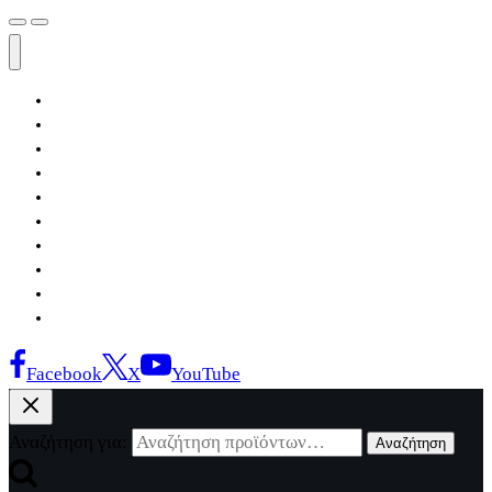
Αρχική
Εκδόσεις Λόγχη
Κατηγορίες Βιβλίων
Ανάκτηση
Νέα Θέσις
Αντίδοτο
Το Βιβλιοπωλείο
Κείμενα
Σελίδες Ιστορίας
Επικοινωνία
Facebook
X
YouTube
Αναζήτηση για:
Αναζήτηση