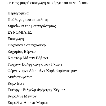
είτε ως μικρή εισαγωγή στο έργο του φιλοσόφου.
Περιεχόμενα
Πρόλογος του επιμελητή
Σημείωμα της μεταφράστριας
ΣΥΝΟΜΙΛΙΕΣ
Εισαγωγή
Γιοχάννα Σοπεγχάουερ
Ζαχαρίας Βέρνερ
Κρίστοφ Μάρτιν Βήλαντ
Γιόχανν Βόλφγκανγκ φον Γκαίτε
Φέρντιναρντ Λέοπολντ Καρλ βαρόνος φον
Μπήντενφελντ
Καρλ Βίτε
Γκέοργκ Βίλχελμ Φρήντριχ Χέγκελ
Καρολίνε Μεντόν
Καρολίνε Λουίζα Μαρκέ