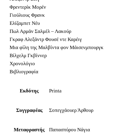
Φρεντερίκ Μορέν
Γιούλιους Φρανκ
Ελίζαμπετ Νέυ
Πωλ Αρμάν Σαλμέλ – Λακούρ
Γκραφ Αλεξάντρ Φουσέ ντε Καρέιγ
Μια φίλη της Μαλβίντα φον Μάισενμπουργκ
Βίλχελμ Γκβίννερ
Χρονολόγιο
Βιβλιογραφία
Εκδότης
Printa
Συγγραφέας
Σοπεγχάουερ Άρθουρ
Μεταφραστής
Παπασπύρου Νάγια