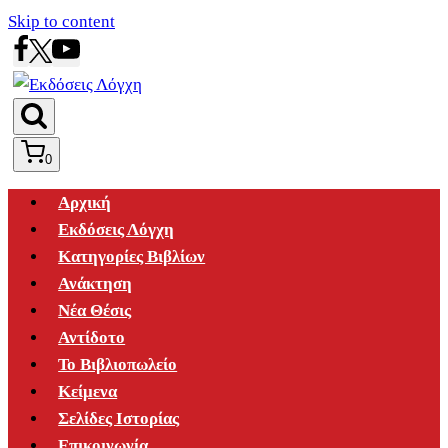
Skip to content
0
Αρχική
Εκδόσεις Λόγχη
Κατηγορίες Βιβλίων
Ανάκτηση
Νέα Θέσις
Αντίδοτο
Το Βιβλιοπωλείο
Κείμενα
Σελίδες Ιστορίας
Επικοινωνία