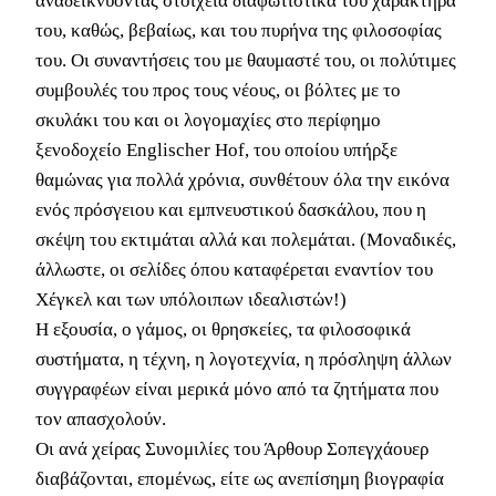
αναδεικνύοντας στοιχεία διαφωτιστικά του χαρακτήρα
του, καθώς, βεβαίως, και του πυρήνα της φιλοσοφίας
του. Οι συναντήσεις του με θαυμαστέ του, οι πολύτιμες
συμβουλές του προς τους νέους, οι βόλτες με το
σκυλάκι του και οι λογομαχίες στο περίφημο
ξενοδοχείο Englischer Hof, του οποίου υπήρξε
θαμώνας για πολλά χρόνια, συνθέτουν όλα την εικόνα
ενός πρόσγειου και εμπνευστικού δασκάλου, που η
σκέψη του εκτιμάται αλλά και πολεμάται. (Μοναδικές,
άλλωστε, οι σελίδες όπου καταφέρεται εναντίον του
Χέγκελ και των υπόλοιπων ιδεαλιστών!)
Η εξουσία, ο γάμος, οι θρησκείες, τα φιλοσοφικά
συστήματα, η τέχνη, η λογοτεχνία, η πρόσληψη άλλων
συγγραφέων είναι μερικά μόνο από τα ζητήματα που
τον απασχολούν.
Οι ανά χείρας Συνομιλίες του Άρθουρ Σοπεγχάουερ
διαβάζονται, επομένως, είτε ως ανεπίσημη βιογραφία