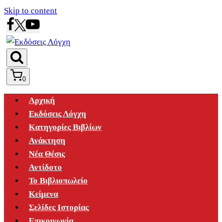
Skip to content
0
Αρχική
Εκδόσεις Λόγχη
Κατηγορίες Βιβλίων
Ανάκτηση
Νέα Θέσις
Αντίδοτο
Το Βιβλιοπωλείο
Κείμενα
Σελίδες Ιστορίας
Επικοινωνία