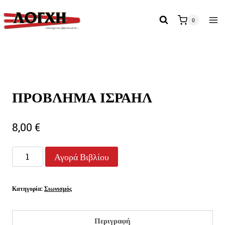
Skip
to
0
content
ΠΡΟΒΛΗΜΑ ΙΣΡΑΗΛ
8,00
€
ΠΡΟΒΛΗΜΑ
Αγορά Βιβλίου
ΙΣΡΑΗΛ
ποσότητα
Κατηγορία:
Σιωνισμός
Περιγραφή