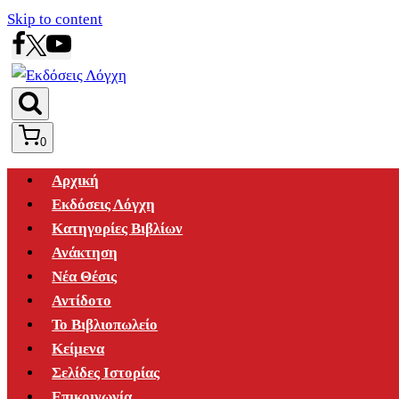
Skip to content
0
Αρχική
Εκδόσεις Λόγχη
Κατηγορίες Βιβλίων
Ανάκτηση
Νέα Θέσις
Αντίδοτο
Το Βιβλιοπωλείο
Κείμενα
Σελίδες Ιστορίας
Επικοινωνία