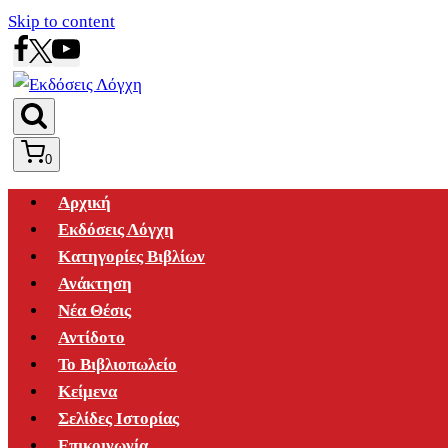
Skip to content
0
Αρχική
Εκδόσεις Λόγχη
Κατηγορίες Βιβλίων
Ανάκτηση
Νέα Θέσις
Αντίδοτο
Το Βιβλιοπωλείο
Κείμενα
Σελίδες Ιστορίας
Επικοινωνία