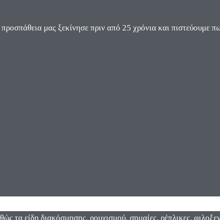
ροσπάθεια μας ξεκίνησε πριν από 25 χρόνια και πιστεύουμε πω
αθώς τα είδη διακόσμησης, ρουχισμού, σημαίες, ρέπλικες, φιλοξ