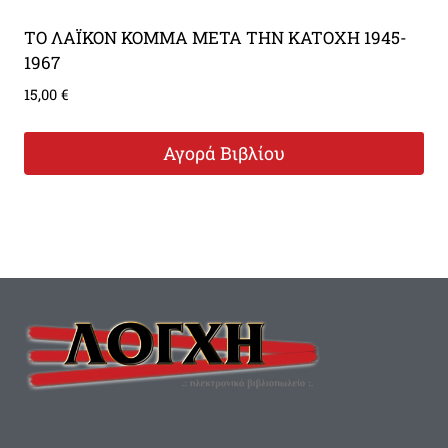
TO ΛAΪKON KOMMA META THN KATOXH 1945-
1967
15,00
€
Αγορά Βιβλίου