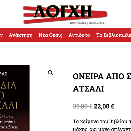
ων
Ανάκτηση
Νέα Θέσις
Αντίδοτο
Το Βιβλιοπωλε
ΟΝΕΙΡΑ ΑΠΟ Σ
ΑΤΣΑΛΙ
Original
Η
25,00
€
22,00
€
price
τρέχ
Τα κείμενα του βιβλίου 
was:
τιμή
μάχης, όχι μόνο απέναντ