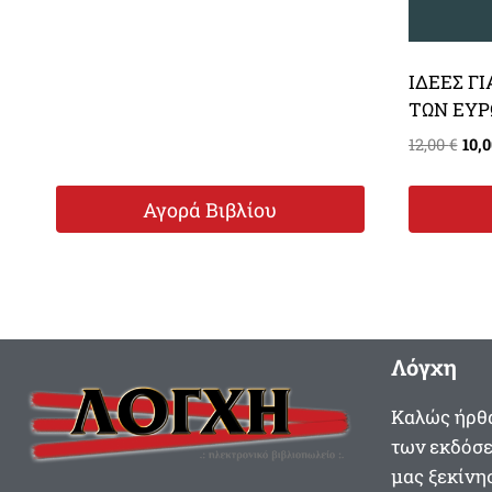
ΙΔΕΕΣ Γ
ΤΩΝ ΕΥΡ
Orig
12,00
€
10,
pri
was
Αγορά Βιβλίου
12,0
Λόγχη
Καλώς ήρθα
των εκδόσ
μας ξεκίνησ