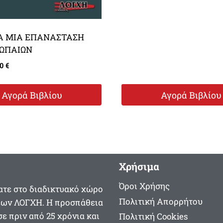
ΙΑ ΜΙΑ ΕΠΑΝΑΣΤΑΣΗ
ΩΠΑΙΩΝ
inal
Η
00
€
ce
τρέχουσα
:
τιμή
Αγορά Βιβλίου
Αγορά Βιβλίου
0 €.
είναι:
10,00 €.
Χρήσιμα
Όροι Χρήσης
τε στο διαδικτυακό χώρο
Πολιτική Απορρήτου
εων ΛΟΓΧΗ. Η προσπάθεια
ε πριν από 25 χρόνια και
Πολιτική Cookies