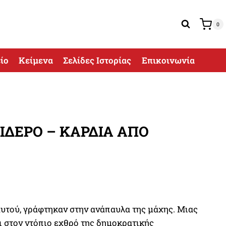
0
ίο
Κείμενα
Σελίδες Ιστορίας
Επικοινωνία
ΙΔΕΡΟ – ΚΑΡΔΙΑ ΑΠΟ
ουσα
αυτού, γράφτηκαν στην ανάπαυλα της μάχης. Μιας
ι στον ντόπιο εχθρό της δημοκρατικής