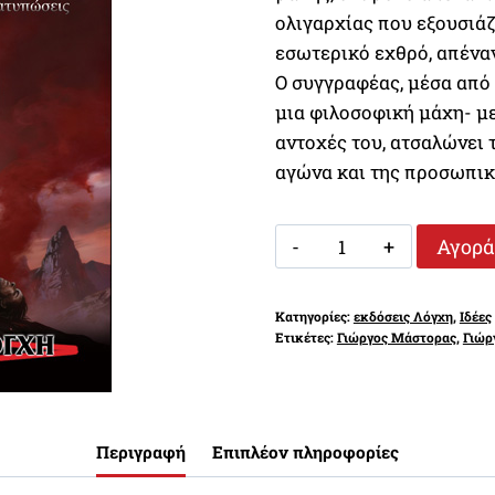
25,00 €.
είναι:
ολιγαρχίας που εξουσιάζε
22,00 
εσωτερικό εχθρό, απέναντ
Ο συγγραφέας, μέσα από
μια φιλοσοφική μάχη- με 
αντοχές του, ατσαλώνει 
αγώνα και της προσωπικ
ΟΝΕΙΡΑ
Αγορά
ΑΠΟ
ΣΙΔΕΡΟ
Κατηγορίες:
εκδόσεις Λόγχη
,
Ιδέες
-
Ετικέτες:
Γιώργος Μάστορας
,
Γιώρ
ΚΑΡΔΙΑ
ΑΠΟ
ΑΤΣΑΛΙ
ποσότητα
Περιγραφή
Επιπλέον πληροφορίες