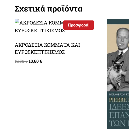
Σχετικά προϊόντα
Προσφορά!
ΑΚΡΟΔΕΞΙΑ ΚΟΜΜΑΤΑ ΚΑΙ
ΕΥΡΩΣΚΕΠΤΙΚΙΣΜΟΣ
Original
Η
12,50
€
10,60
€
price
τρέχουσα
was:
τιμή
12,50 €.
είναι:
10,60 €.