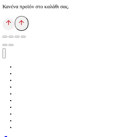
Κανένα προϊόν στο καλάθι σας.
Αρχική
Εκδόσεις Λόγχη
Κατηγορίες Βιβλίων
Ανάκτηση
Νέα Θέσις
Αντίδοτο
Το Βιβλιοπωλείο
Κείμενα
Σελίδες Ιστορίας
Επικοινωνία