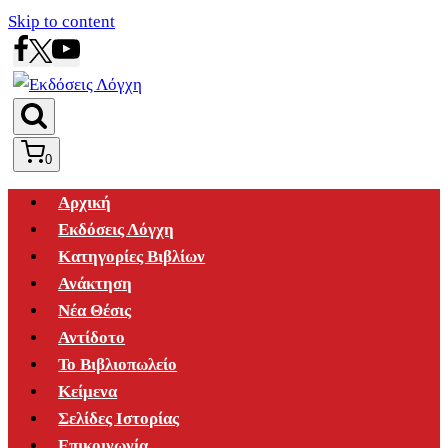
Skip to content
0
Αρχική
Εκδόσεις Λόγχη
Κατηγορίες Βιβλίων
Ανάκτηση
Νέα Θέσις
Αντίδοτο
Το Βιβλιοπωλείο
Κείμενα
Σελίδες Ιστορίας
Επικοινωνία