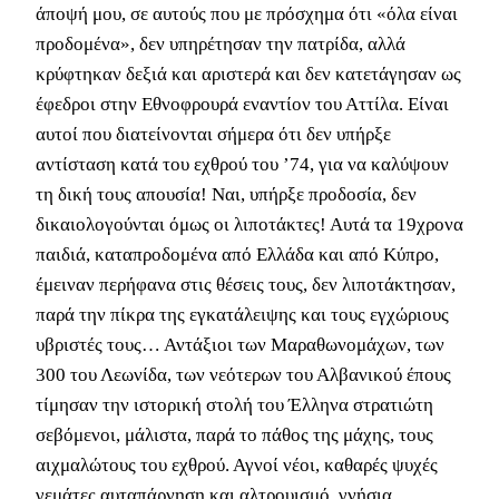
άποψή μου, σε αυτούς που με πρόσχημα ότι «όλα είναι
προδομένα», δεν υπηρέτησαν την πατρίδα, αλλά
κρύφτηκαν δεξιά και αριστερά και δεν κατετάγησαν ως
έφεδροι στην Εθνοφρουρά εναντίον του Αττίλα. Είναι
αυτοί που διατείνονται σήμερα ότι δεν υπήρξε
αντίσταση κατά του εχθρού του ’74, για να καλύψουν
τη δική τους απουσία! Ναι, υπήρξε προδοσία, δεν
δικαιολογούνται όμως οι λιποτάκτες! Αυτά τα 19χρονα
παιδιά, καταπροδομένα από Ελλάδα και από Κύπρο,
έμειναν περήφανα στις θέσεις τους, δεν λιποτάκτησαν,
παρά την πίκρα της εγκατάλειψης και τους εγχώριους
υβριστές τους… Αντάξιοι των Μαραθωνομάχων, των
300 του Λεωνίδα, των νεότερων του Αλβανικού έπους
τίμησαν την ιστορική στολή του Έλληνα στρατιώτη
σεβόμενοι, μάλιστα, παρά το πάθος της μάχης, τους
αιχμαλώτους του εχθρού. Αγνοί νέοι, καθαρές ψυχές
γεμάτες αυταπάρνηση και αλτρουισμό, γνήσια