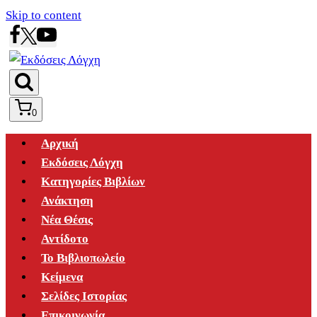
Skip to content
0
Αρχική
Εκδόσεις Λόγχη
Κατηγορίες Βιβλίων
Ανάκτηση
Νέα Θέσις
Αντίδοτο
Το Βιβλιοπωλείο
Κείμενα
Σελίδες Ιστορίας
Επικοινωνία