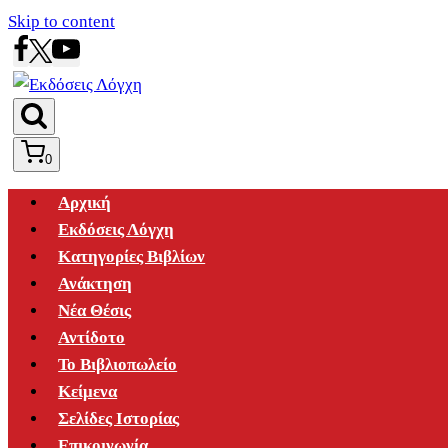
Skip to content
0
Αρχική
Εκδόσεις Λόγχη
Κατηγορίες Βιβλίων
Ανάκτηση
Νέα Θέσις
Αντίδοτο
Το Βιβλιοπωλείο
Κείμενα
Σελίδες Ιστορίας
Επικοινωνία