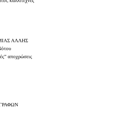
τοι, καλλιτέχνες
ΜΙΑΣ ΑΛΛΗΣ
Νότου
κές” αποχρώσεις
ΓΓΡΑΦΩΝ