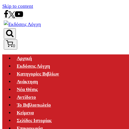
Skip to content
0
Αρχική
Εκδόσεις Λόγχη
Κατηγορίες Βιβλίων
Ανάκτηση
Νέα Θέσις
Αντίδοτο
Το Βιβλιοπωλείο
Κείμενα
Σελίδες Ιστορίας
Επικοινωνία