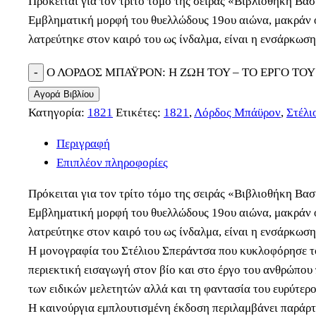
Πρόκειται για τον τρίτο τόμο της σειράς «Βιβλιοθήκη Βασ
Εμβληματική μορφή του θυελλώδους 19ου αιώνα, μακράν ο
λατρεύτηκε στον καιρό του ως ίνδαλμα, είναι η ενσάρκωση
Ο ΛΟΡΔΟΣ ΜΠΑΫΡΟΝ: Η ΖΩΗ ΤΟΥ – ΤΟ ΕΡΓΟ ΤΟΥ 
Αγορά Βιβλίου
Κατηγορία:
1821
Ετικέτες:
1821
,
Λόρδος Μπάϋρον
,
Στέλι
Περιγραφή
Επιπλέον πληροφορίες
Πρόκειται για τον τρίτο τόμο της σειράς «Βιβλιοθήκη Βασ
Εμβληματική μορφή του θυελλώδους 19ου αιώνα, μακράν ο
λατρεύτηκε στον καιρό του ως ίνδαλμα, είναι η ενσάρκωση
Η μονογραφία του Στέλιου Σπεράντσα που κυκλοφόρησε το
περιεκτική εισαγωγή στον βίο και στο έργο του ανθρώπου 
των ειδικών μελετητών αλλά και τη φαντασία του ευρύτερο
Η καινούργια εμπλουτισμένη έκδοση περιλαμβάνει παράρτ